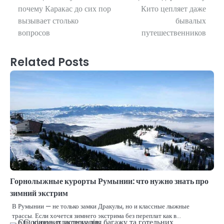
почему Каракас до сих пор
Кито цепляет даже
navigation
вызывает столько
бывалых
вопросов
путешественников
Related Posts
Горнолыжные курорты Румынии: что нужно знать про
зимний экстрим
В Румынии — не только замки Дракулы, но и классные лыжные
трассы. Если хочется зимнего экстрима без переплат как в…