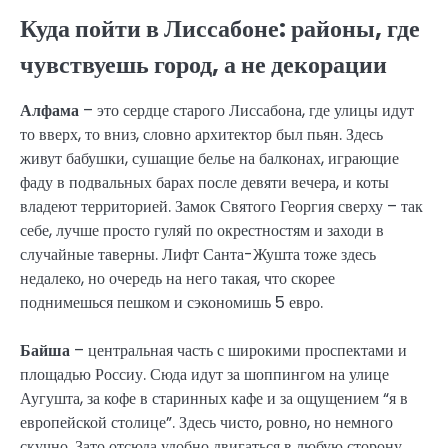
Куда пойти в Лиссабоне: районы, где
чувствуешь город, а не декорации
Алфама
– это сердце старого Лиссабона, где улицы идут
то вверх, то вниз, словно архитектор был пьян. Здесь
живут бабушки, сушащие белье на балконах, играющие
фаду в подвальных барах после девяти вечера, и коты
владеют территорией. Замок Святого Георгия сверху – так
себе, лучше просто гуляй по окрестностям и заходи в
случайные таверны. Лифт Санта-Жушта ​​тоже здесь
недалеко, но очередь на него такая, что скорее
поднимешься пешком и сэкономишь 5 евро.
Байша
– центральная часть с широкими проспектами и
площадью Россиу. Сюда идут за шоппингом на улице
Аугушта, за кофе в старинных кафе и за ощущением “я в
европейской столице”. Здесь чисто, ровно, но немного
скучно. Зато отсюда удобно двигаться в любую сторону