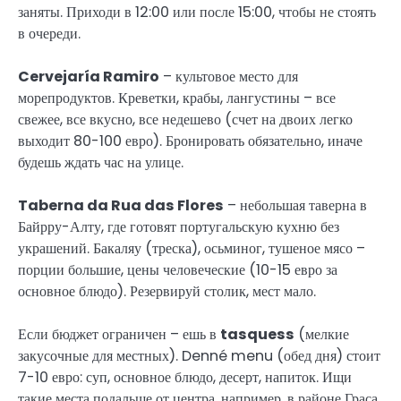
заняты. Приходи в 12:00 или после 15:00, чтобы не стоять
в очереди.
Cervejaría Ramiro
– культовое место для
морепродуктов. Креветки, крабы, лангустины – все
свежее, все вкусно, все недешево (счет на двоих легко
выходит 80-100 евро). Бронировать обязательно, иначе
будешь ждать час на улице.
Taberna da Rua das Flores
– небольшая таверна в
Байрру-Алту, где готовят португальскую кухню без
украшений. Бакаляу (треска), осьминог, тушеное мясо –
порции большие, цены человеческие (10-15 евро за
основное блюдо). Резервируй столик, мест мало.
Если бюджет ограничен – ешь в
tasquess
(мелкие
закусочные для местных). Denné menu (обед дня) стоит
7-10 евро: суп, основное блюдо, десерт, напиток. Ищи
такие места подальше от центра, например, в районе Граса