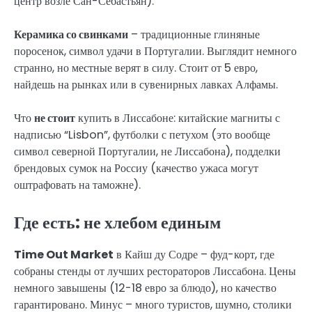
центр возле Сан-Себастьян).
Керамика со свинками
– традиционные глиняные
поросенок, символ удачи в Португалии. Выглядит немного
странно, но местные верят в силу. Стоит от 5 евро,
найдешь на рынках или в сувенирных лавках Алфамы.
Что
не стоит
купить в Лиссабоне: китайские магниты с
надписью “Lisbon”, футболки с петухом (это вообще
символ северной Португалии, не Лиссабона), подделки
брендовых сумок на Россиу (качество ужаса могут
оштрафовать на таможне).
Где есть: не хлебом единым
Time Out Market
в Кайш ду Содре – фуд-корт, где
собраны стенды от лучших рестораторов Лиссабона. Цены
немного завышены (12-18 евро за блюдо), но качество
гарантировано. Минус – много туристов, шумно, столики