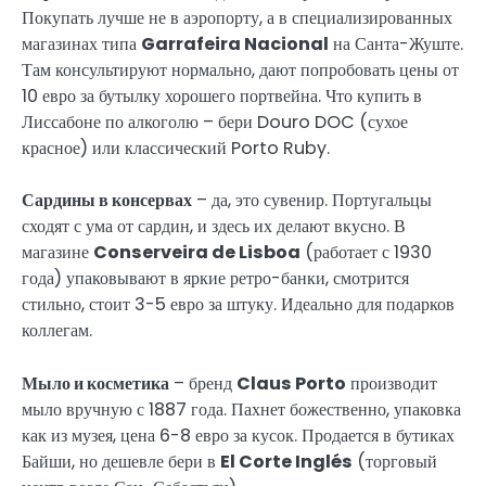
Покупать лучше не в аэропорту, а в специализированных
магазинах типа
Garrafeira Nacional
на Санта-Жуште.
Там консультируют нормально, дают попробовать цены от
10 евро за бутылку хорошего портвейна. Что купить в
Лиссабоне по алкоголю – бери Douro DOC (сухое
красное) или классический Porto Ruby.
Сардины в консервах
– да, это сувенир. Португальцы
сходят с ума от сардин, и здесь их делают вкусно. В
магазине
Conserveira de Lisboa
(работает с 1930
года) упаковывают в яркие ретро-банки, смотрится
стильно, стоит 3-5 евро за штуку. Идеально для подарков
коллегам.
Мыло и косметика
– бренд
Claus Porto
производит
мыло вручную с 1887 года. Пахнет божественно, упаковка
как из музея, цена 6-8 евро за кусок. Продается в бутиках
Байши, но дешевле бери в
El Corte Inglés
(торговый