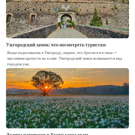
Ужгородский замок: что посмотреть туристам
Когда подъезжаешь к Ужгороду, первое, что бросается в глаза —
массивная крепость на холме. Ужгородский замок возвышается над
городом уже…
Долина нарциссов в Хусте: когда ехать