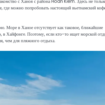
накомство с Ханоя с района Hoan Kiem. Здесь не тольк
фе, где можно попробовать настоящий вьетнамский кофе
рю. Море в Ханое отсутствует как таковое, ближайшие
 в Хайфонге. Поэтому, если кто-то ищет морской отд
я, чем для пляжного отдыха.