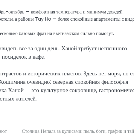
ябрь–октябрь — комфортная температура и минимум дождей.
хостелы, а районы Tay Ho — более спокойные апартаменты с вид
несколько базовых фраз на вьетнамском сильно помогут.
видеть все за один день. Ханой требует неспешного
 посиделок в кафе.
нтрастов и исторических пластов. Здесь нет моря, но е
т Хошимина очевидно: северная спокойная философия
ика Ханой — это культурное сокровище, гастрономиче
естных жителей.
рают
Столица Непала за кулисами: пыль, боги, трафик и та