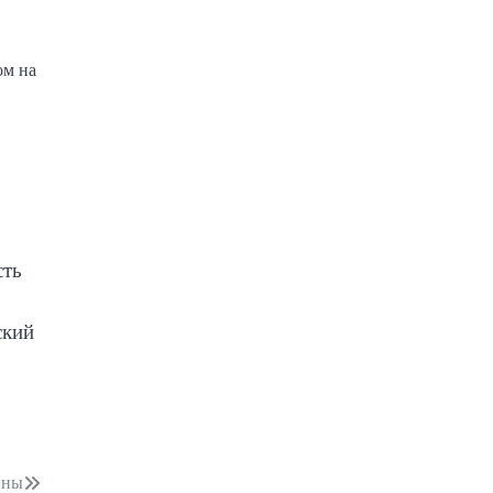
ом на
сть
ский
йны