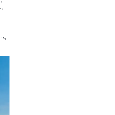
о
 с
ых,