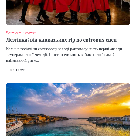
Культура і традиції
Лезгінка: від кавказьких гір до світових сцен
Коли на весіллі чи святковому заході раптом лунають перші акорди
темпераментної мелодії, і гості починають вибивати той самий
впізнаваний ритм…
27.11.2025