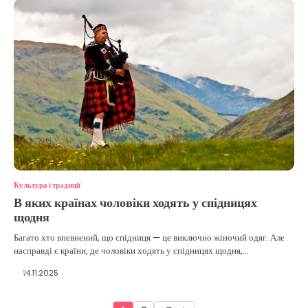
Культура і традиції
В яких країнах чоловіки ходять у спідницях
щодня
Багато хто впевнений, що спідниця — це виключно жіночий одяг. Але
насправді є країни, де чоловіки ходять у спідницях щодня,…
14.11.2025
Пагінація