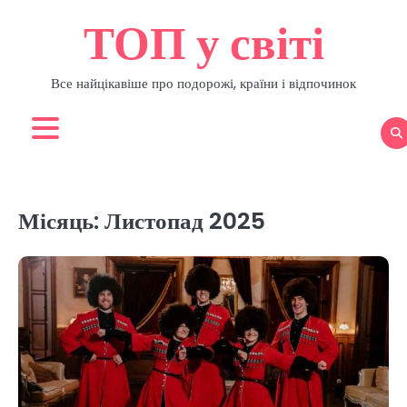
Перейти
ТОП у світі
до
вмісту
Все найцікавіше про подорожі, країни і відпочинок
Місяць:
Листопад 2025