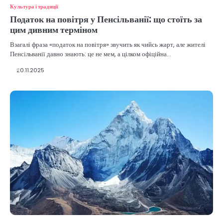
Культура і традиції
Податок на повітря у Пенсільванії: що стоїть за
цим дивним терміном
Взагалі фраза «податок на повітря» звучить як чийсь жарт, але жителі
Пенсільванії давно знають: це не мем, а цілком офіційна…
20.11.2025