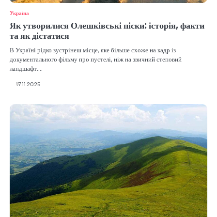
Україна
Як утворилися Олешківські піски: історія, факти
та як дістатися
В Україні рідко зустрінеш місце, яке більше схоже на кадр із
документального фільму про пустелі, ніж на звичний степовий
ландшафт.…
17.11.2025