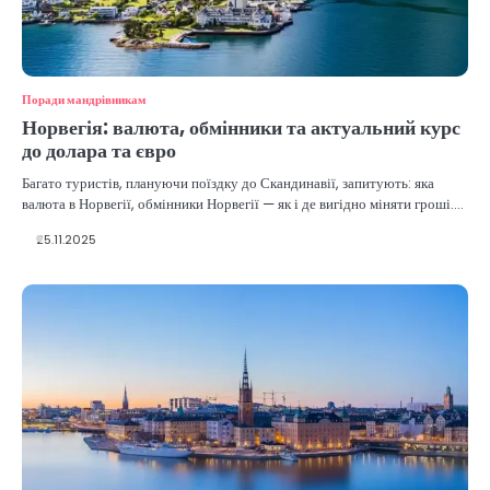
Поради мандрівникам
Норвегія: валюта, обмінники та актуальний курс
до долара та євро
Багато туристів, плануючи поїздку до Скандинавії, запитують: яка
валюта в Норвегії, обмінники Норвегії — як і де вигідно міняти гроші.…
25.11.2025