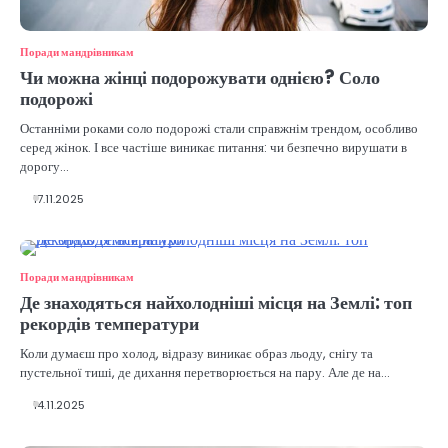
Поради мандрівникам
Чи можна жінці подорожувати однією? Соло
подорожі
Останніми роками соло подорожі стали справжнім трендом, особливо
серед жінок. І все частіше виникає питання: чи безпечно вирушати в
дорогу…
17.11.2025
Поради мандрівникам
Де знаходяться найхолодніші місця на Землі: топ
рекордів температури
Коли думаєш про холод, відразу виникає образ льоду, снігу та
пустельної тиші, де дихання перетворюється на пару. Але де на…
14.11.2025