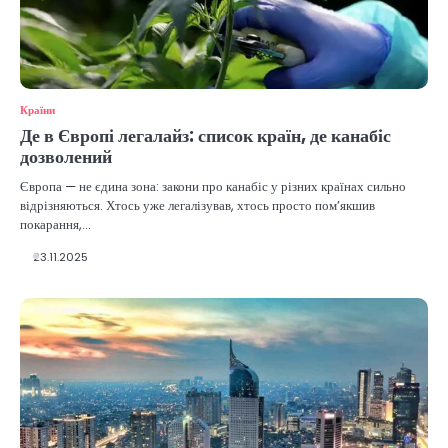
Країни
Де в Європі легалайз: список країн, де канабіс
дозволений
Європа — не єдина зона: закони про канабіс у різних країнах сильно
відрізняються. Хтось уже легалізував, хтось просто пом’якшив
покарання,…
23.11.2025