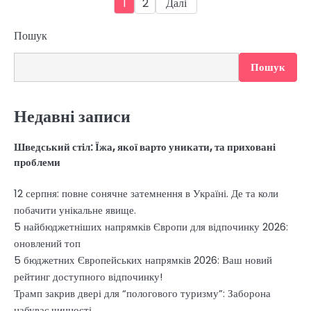
1
2
Далі
записів
Пошук
Пошук
Недавні записи
Шведський стіл: Їжа, якої варто уникати, та приховані
проблеми
12 серпня: повне сонячне затемнення в Україні. Де та коли
побачити унікальне явище.
5 найбюджетніших напрямків Європи для відпочинку 2026:
оновлений топ
5 бюджетних Європейських напрямків 2026: Ваш новий
рейтинг доступного відпочинку!
Трамп закрив двері для “пологового туризму”: Заборона
набуває чинності