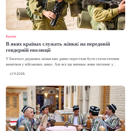
Країни
В яких країнах служать жінки: на передовій
гендерній еволюції
У багатьох державах жінки вже давно перестали бути статистичним
винятком у військових лавах. Але все ще виникає живе питання: у…
21.11.2025