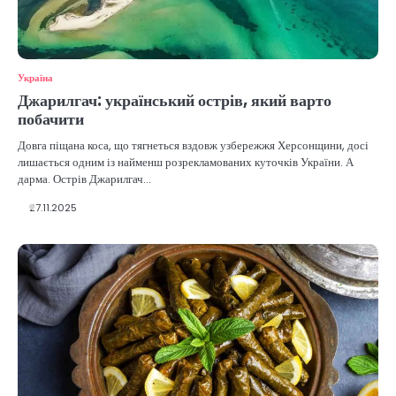
Україна
Джарилгач: український острів, який варто
побачити
Довга піщана коса, що тягнеться вздовж узбережжя Херсонщини, досі
лишається одним із найменш розрекламованих куточків України. А
дарма. Острів Джарилгач…
27.11.2025