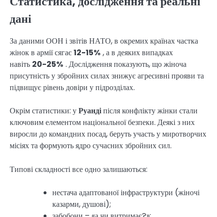
Статистика, дослідження та реальні
дані
За даними ООН і звітів НАТО, в окремих країнах частка
жінок в армії сягає
12-15%
, а в деяких випадках
навіть
20-25%
. Дослідження показують, що жіноча
присутність у збройних силах знижує агресивні прояви та
підвищує рівень довіри у підрозділах.
Окрім статистики: у
Руанді
після конфлікту жінки стали
ключовим елементом національної безпеки. Деякі з них
виросли до командних посад, беруть участь у миротворчих
місіях та формують ядро ​​сучасних збройних сил.
Типові складності все одно залишаються:
нестача адаптованої інфраструктури (жіночі
казарми, душові);
забобони – «а чи витримає?»;