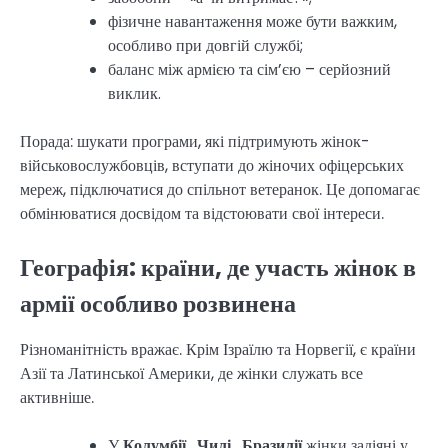
фізичне навантаження може бути важким,
особливо при довгій службі;
баланс між армією та сім’єю – серйозний
виклик.
Порада: шукати програми, які підтримують жінок-
військовослужбовців, вступати до жіночих офіцерських
мереж, підключатися до спільнот ветеранок. Це допомагає
обмінюватися досвідом та відстоювати свої інтереси.
Географія: країни, де участь жінок в
армії особливо розвинена
Різноманітність вражає. Крім Ізраїлю та Норвегії, є країни
Азії та Латинської Америки, де жінки служать все
активніше.
У
Колумбії
,
Чилі
,
Бразилії
жінки задіяні у