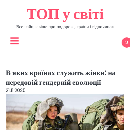
Перейти
ТОП у світі
до
вмісту
Все найцікавіше про подорожі, країни і відпочинок
В яких країнах служать жінки: на
передовій гендерній еволюції
21.11.2025