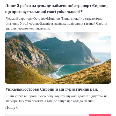
Лише 3 рейси на день: де найменший аеропорт Європи,
що приховує таємниці своєї унікальності?
Чеський аеропорт Острава-Мошнов: Тиша, спокій та стратегічне
значення У той час, як більшість великих повітряних гаваней Європи
щодня переповнені тисячами…
Унікальні острови Європи: ваш туристичний рай.
Літня спека в Європі цього року змушує шукати вдалих відпусток не
на морських узбережжях, а там, де панує прохолода, величні…
Пошук