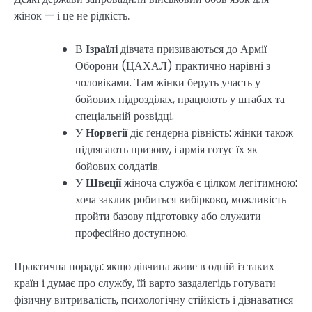
жінок — і це не рідкість.
В
Ізраїлі
дівчата призиваються до Армії
Оборони (ЦАХАЛ) практично нарівні з
чоловіками. Там жінки беруть участь у
бойових підрозділах, працюють у штабах та
спеціальній розвідці.
У
Норвегії
діє ґендерна рівність: жінки також
підлягають призову, і армія готує їх як
бойових солдатів.
У
Швеції
жіноча служба є цілком легітимною:
хоча заклик робиться вибірково, можливість
пройти базову підготовку або служити
професійно доступною.
Практична порада: якщо дівчина живе в одній із таких
країн і думає про службу, їй варто заздалегідь готувати
фізичну витривалість, психологічну стійкість і дізнаватися