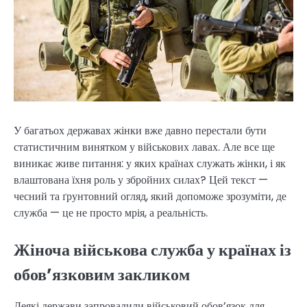
У багатьох державах жінки вже давно перестали бути
статистичним винятком у військових лавах. Але все ще
виникає живе питання: у яких країнах служать жінки, і як
влаштована їхня роль у збройних силах? Цей текст —
чесний та ґрунтовний огляд, який допоможе зрозуміти, де
служба — це не просто мрія, а реальність.
Жіноча військова служба у країнах із
обов’язковим закликом
Деякі держави запровадили військовий обов’язок для