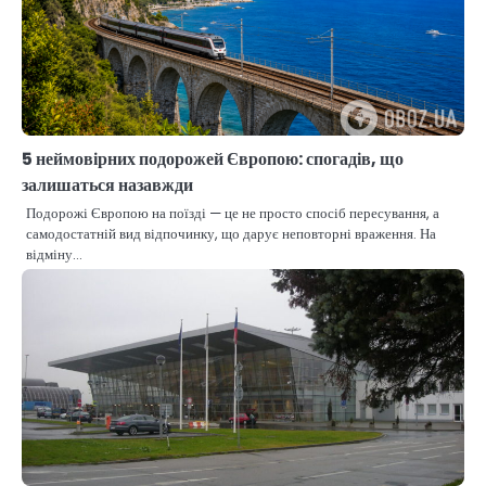
5 неймовірних подорожей Європою: спогадів, що
залишаться назавжди
Подорожі Європою на поїзді — це не просто спосіб пересування, а
самодостатній вид відпочинку, що дарує неповторні враження. На
відміну…