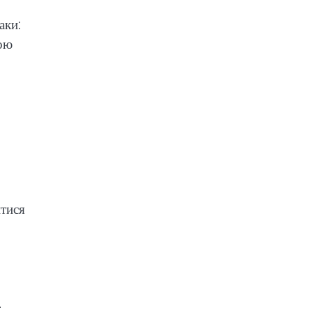
аки:
кою
итися
—