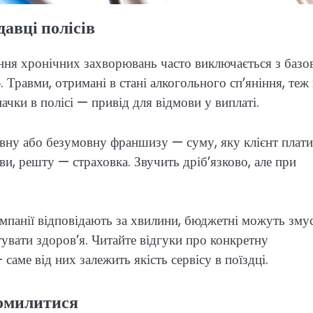
давці полісів
ення хронічних захворювань часто виключається з базо
Травми, отримані в стані алкогольного сп’яніння, теж 
ачки в полісі — привід для відмови у виплаті.
овну або безумовну франшизу — суму, яку клієнт плати
ви, решту — страховка. Звучить дріб’язково, але при
компанії відповідають за хвилини, бюджетні можуть зму
увати здоров’я. Читайте відгуки про конкретну
саме від них залежить якість сервісу в поїздці.
помилитися