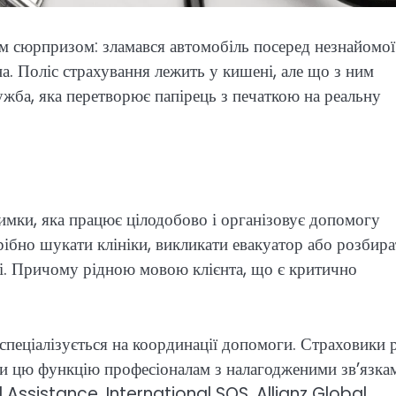
м сюрпризом: зламався автомобіль посеред незнайомої
на. Поліс страхування лежить у кишені, але що з ним
ужба, яка перетворює папірець з печаткою на реальну
римки, яка працює цілодобово і організовує допомогу
рібно шукати клініки, викликати евакуатор або розбира
мі. Причому рідною мовою клієнта, що є критично
спеціалізується на координації допомоги. Страховики 
ти цю функцію професіоналам з налагодженими зв’язка
l Assistance, International SOS, Allianz Global