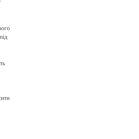
вого
під
ть
сити