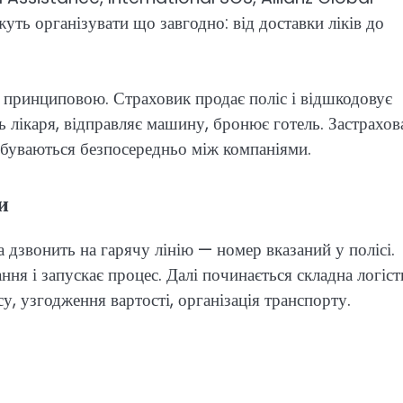
ть організувати що завгодно: від доставки ліків до
 принциповою. Страховик продає поліс і відшкодовує
ь лікаря, відправляє машину, бронює готель. Застрахо
ідбуваються безпосередньо між компаніями.
и
 дзвонить на гарячу лінію — номер вказаний у полісі.
ня і запускає процес. Далі починається складна логіст
, узгодження вартості, організація транспорту.