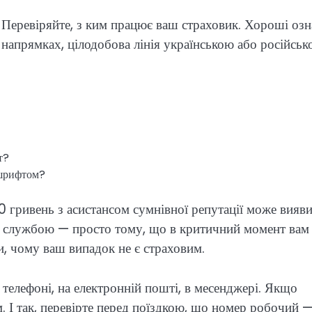
 Перевіряйте, з ким працює ваш страховик. Хороші озн
 напрямках, цілодобова лінія українською або російсь
т?
 шрифтом?
00 гривень з асистансом сумнівної репутації може вияв
ю службою — просто тому, що в критичний момент вам
, чому ваш випадок не є страховим.
в телефоні, на електронній пошті, в месенджері. Якщо
. І так, перевірте перед поїздкою, що номер робочий 