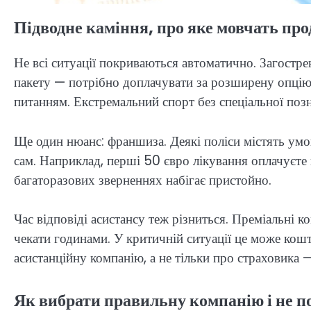
Підводне каміння, про яке мовчать про
Не всі ситуації покриваються автоматично. Загостр
пакету — потрібно доплачувати за розширену опцію. 
питанням. Екстремальний спорт без спеціальної позн
Ще один нюанс: франшиза. Деякі поліси містять ум
сам. Наприклад, перші 50 євро лікування оплачуєте 
багаторазових зверненнях набігає пристойно.
Час відповіді асистансу теж різниться. Преміальні 
чекати годинами. У критичній ситуації це може кошт
асистанційну компанію, а не тільки про страховика — 
Як вибрати правильну компанію і не 