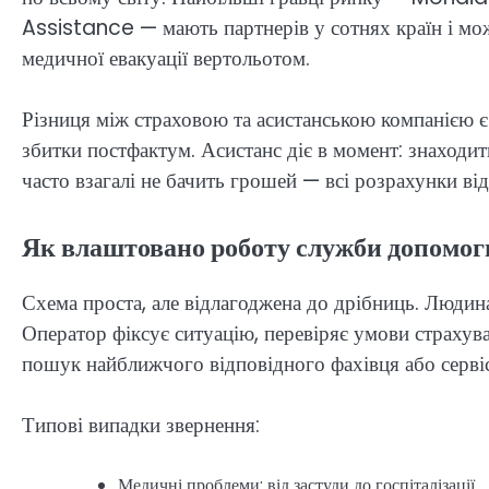
Assistance — мають партнерів у сотнях країн і можу
медичної евакуації вертольотом.
Різниця між страховою та асистанською компанією є
збитки постфактум. Асистанс діє в момент: знаходит
часто взагалі не бачить грошей — всі розрахунки в
Як влаштовано роботу служби допомог
Схема проста, але відлагоджена до дрібниць. Людина
Оператор фіксує ситуацію, перевіряє умови страхуван
пошук найближчого відповідного фахівця або сервісу
Типові випадки звернення:
Медичні проблеми: від застуди до госпіталізації