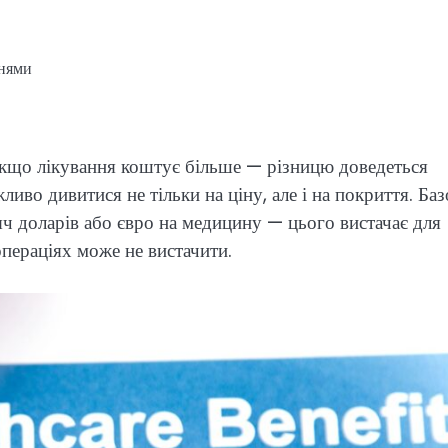
ннями
 Якщо лікування коштує більше — різницю доведеться
во дивитися не тільки на ціну, але і на покриття. Баз
ч доларів або євро на медицину — цього вистачає для
операціях може не вистачити.