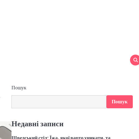
Пошук
а
Пошук
Недавні записи
Шведський стіл: Їжа, якої варто уникати, та