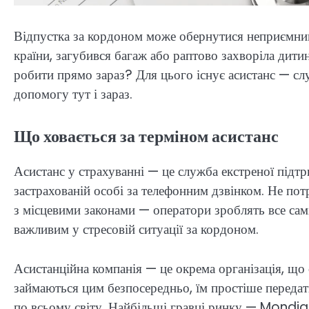
Відпустка за кордоном може обернутися неприємни
країни, загубився багаж або раптово захворіла дити
робити прямо зараз? Для цього існує асистанс — сл
допомогу тут і зараз.
Що ховається за терміном асистанс
Асистанс у страхуванні — це служба екстреної підт
застрахованій особі за телефонним дзвінком. Не пот
з місцевими законами — оператори зроблять все са
важливим у стресовій ситуації за кордоном.
Асистанційна компанія — це окрема організація, що 
займаються цим безпосередньо, їм простіше переда
по всьому світу. Найбільші гравці ринку — Mondia