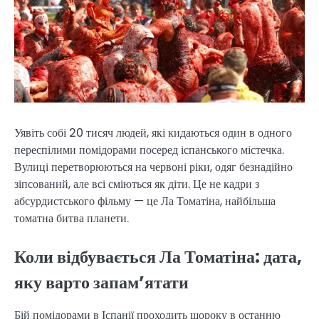
Уявіть собі 20 тисяч людей, які кидаються один в одного
переспілими помідорами посеред іспанського містечка.
Вулиці перетворюються на червоні ріки, одяг безнадійно
зіпсований, але всі сміються як діти. Це не кадри з
абсурдистського фільму — це Ла Томатіна, найбільша
томатна битва планети.
Коли відбувається Ла Томатіна: дата,
яку варто запам’ятати
Бій помідорами в Іспанії проходить щороку в останню