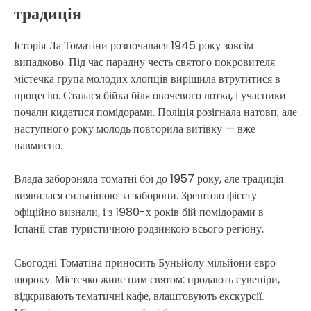
традиція
Історія Ла Томатіни розпочалася 1945 року зовсім
випадково. Під час парадну честь святого покровителя
містечка група молодих хлопців вирішила втрутитися в
процесію. Сталася бійка біля овочевого лотка, і учасники
почали кидатися помідорами. Поліція розігнала натовп, але
наступного року молодь повторила витівку — вже
навмисно.
Влада забороняла томатні бої до 1957 року, але традиція
виявилася сильнішою за заборони. Зрештою фієсту
офіційно визнали, і з 1980-х років бій помідорами в
Іспанії став туристичною родзинкою всього регіону.
Сьогодні Томатіна приносить Буньйолу мільйони євро
щороку. Містечко живе цим святом: продають сувеніри,
відкривають тематичні кафе, влаштовують екскурсії.