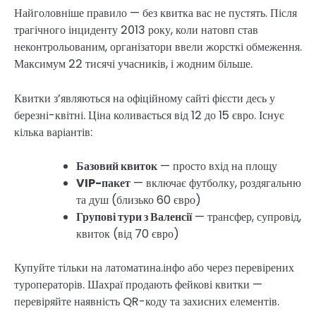
Найголовніше правило — без квитка вас не пустять. Після
трагічного інциденту 2013 року, коли натовп став
неконтрольованим, організатори ввели жорсткі обмеження.
Максимум 22 тисячі учасників, і жодним більше.
Квитки з’являються на офіційному сайті фієсти десь у
березні-квітні. Ціна коливається від 12 до 15 євро. Існує
кілька варіантів:
Базовий квиток
— просто вхід на площу
VIP-пакет
— включає футболку, роздягальню
та душ (близько 60 євро)
Групові тури з Валенсії
— трансфер, супровід,
квиток (від 70 євро)
Купуйте тільки на латоматина.інфо або через перевірених
туроператорів. Шахраї продають фейкові квитки —
перевіряйте наявність QR-коду та захисних елементів.