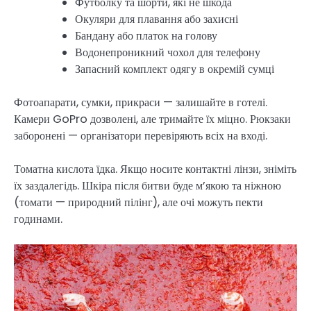
Футболку та шорти, які не шкода
Окуляри для плавання або захисні
Бандану або платок на голову
Водонепроникний чохол для телефону
Запасний комплект одягу в окремій сумці
Фотоапарати, сумки, прикраси — залишайте в готелі.
Камери GoPro дозволені, але тримайте їх міцно. Рюкзаки
заборонені — організатори перевіряють всіх на вході.
Томатна кислота їдка. Якщо носите контактні лінзи, зніміть
їх заздалегідь. Шкіра після битви буде м’якою та ніжною
(томати — природний пілінг), але очі можуть пекти
годинами.