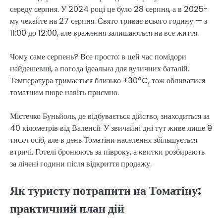
середу серпня. У 2024 році це було 28 серпня, а в 2025-
му чекайте на 27 серпня. Свято триває всього годину — з
11:00 до 12:00, але враження залишаються на все життя.
Чому саме серпень? Все просто: в цей час помідори
найдешевші, а погода ідеальна для вуличних баталій.
Температура тримається близько +30°C, тож обливатися
томатним пюре навіть приємно.
Містечко Буньйоль, де відбувається дійство, знаходиться за
40 кілометрів від Валенсії. У звичайні дні тут живе лише 9
тисяч осіб, але в день Томатіни населення збільшується
втричі. Готелі бронюють за півроку, а квитки розбирають
за лічені години після відкриття продажу.
Як туристу потрапити на Томатіну:
практичний план дій