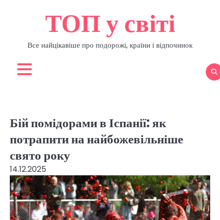
Перейти
ТОП у світі
до
вмісту
Все найцікавіше про подорожі, країни і відпочинок
Бій помідорами в Іспанії: як
потрапити на найбожевільніше
свято року
14.12.2025