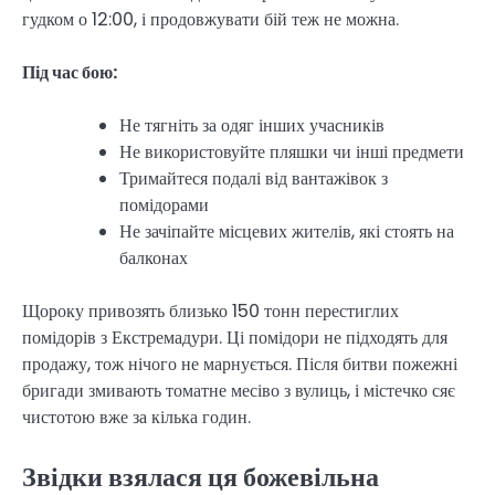
гудком о 12:00, і продовжувати бій теж не можна.
Під час бою:
Не тягніть за одяг інших учасників
Не використовуйте пляшки чи інші предмети
Тримайтеся подалі від вантажівок з
помідорами
Не зачіпайте місцевих жителів, які стоять на
балконах
Щороку привозять близько 150 тонн перестиглих
помідорів з Екстремадури. Ці помідори не підходять для
продажу, тож нічого не марнується. Після битви пожежні
бригади змивають томатне месіво з вулиць, і містечко сяє
чистотою вже за кілька годин.
Звідки взялася ця божевільна