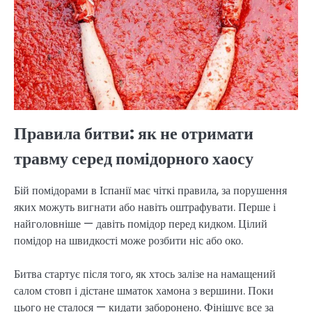
Правила битви: як не отримати
травму серед помідорного хаосу
Бій помідорами в Іспанії має чіткі правила, за порушення
яких можуть вигнати або навіть оштрафувати. Перше і
найголовніше — давіть помідор перед кидком. Цілий
помідор на швидкості може розбити ніс або око.
Битва стартує після того, як хтось залізе на намащений
салом стовп і дістане шматок хамона з вершини. Поки
цього не сталося — кидати заборонено. Фінішує все за