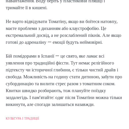
навантаження. Воду беріть у пластиковій пляшці і
тримайте її в кишені.
Не варто відвідувати Томатіну, якщо ви боїтеся натовпу,
маєте проблеми з диханням або клаустрофобію. Це
екстремальний досвід, а не розслаблений пікнік. Але якщо
готові до адреналіну — емоції будуть неймовірні.
Бій помідорами в Іспанії — це свято, яке ламає всі
уявлення про традиційні фієсти. Тут немає релігійного
підтексту чи історичної глибини, є тільки чистий драйв і
свобода. Можливість на годину стати дитиною, забути про
субординацію та вилити стрес разом з томатним соком.
Квитки швидко розбирають, тож плануйте поїздку
заздалегідь. І пам’ятайте: одяг після Томатіни можна тільки
викинути, але спогади залишаться назавжди.
КУЛЬТУРА І ТРАДИЦІЇ