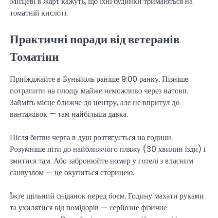
Місцеві в жарт кажуть, що їхні будинки тримаються на
томатній кислоті.
Практичні поради від ветеранів
Томатіни
Приїжджайте в Буньйоль раніше 9:00 ранку. Пізніше
потрапити на площу майже неможливо через натовп.
Займіть місце ближче до центру, але не впритул до
вантажівок — там найбільша давка.
Після битви черга в душ розтягується на години.
Розумніше піти до найближчого пляжу (30 хвилин їзди) і
змитися там. Або забронюйте номер у готелі з власним
санвузлом — це окупиться сторицею.
Їжте щільний сніданок перед боєм. Годину махати руками
та ухилятися від помідорів — серйозне фізичне