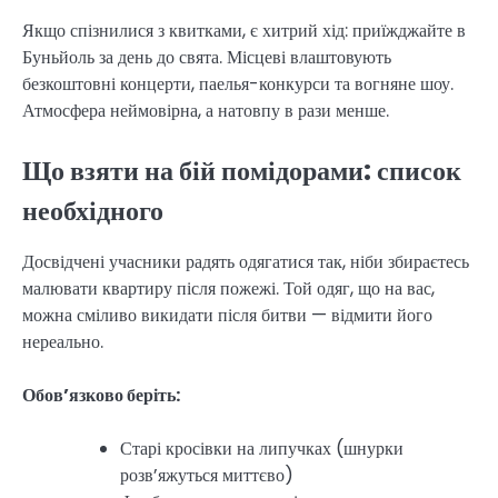
Якщо спізнилися з квитками, є хитрий хід: приїжджайте в
Буньйоль за день до свята. Місцеві влаштовують
безкоштовні концерти, паелья-конкурси та вогняне шоу.
Атмосфера неймовірна, а натовпу в рази менше.
Що взяти на бій помідорами: список
необхідного
Досвідчені учасники радять одягатися так, ніби збираєтесь
малювати квартиру після пожежі. Той одяг, що на вас,
можна сміливо викидати після битви — відмити його
нереально.
Обов’язково беріть:
Старі кросівки на липучках (шнурки
розв’яжуться миттєво)