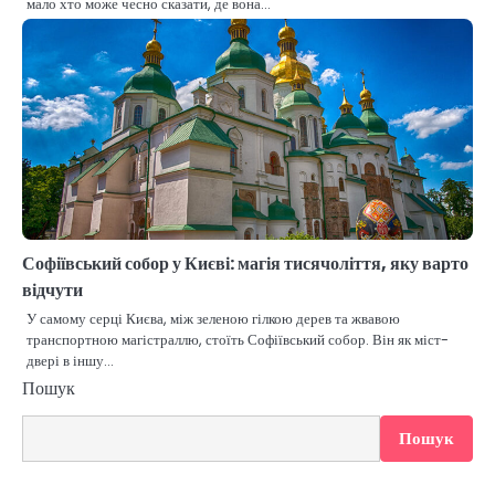
мало хто може чесно сказати, де вона…
Софіївський собор у Києві: магія тисячоліття, яку варто
відчути
У самому серці Києва, між зеленою гілкою дерев та жвавою
транспортною магістраллю, стоїть Софіївський собор. Він як міст-
двері в іншу…
Пошук
Пошук