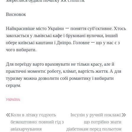
збереглися будівлі початку XX століття.
Висновок
Найкрасивіше місто України — поняття суб’єктивне. Хтось
закохається у львівські кафе і бруковані вулички, інший
обере київські каштани і Дніпро. Головне — що у нас є з
чого вибирати.
Для переїзду варто враховувати не тільки красу, але й
практичні моменти: роботу, клімат, вартість життя. А для
туризму можна дозволити собі романтику і вибирати
серцем.
УКРАЇНА
Навігація
Коли в літаку годують
Інсулін у ручній поклажі:
безкоштовно: повний гід з
що потрібно знати
записів
авіахарчування
діабетикам перед польотом