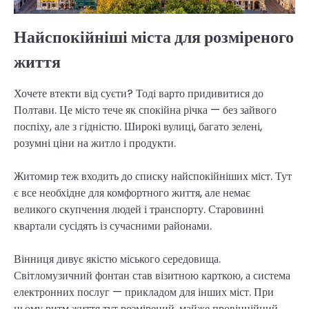
Найспокійніші міста для розміреного
життя
Хочете втекти від суєти? Тоді варто придивитися до
Полтави. Це місто тече як спокійна річка — без зайвого
поспіху, але з гідністю. Широкі вулиці, багато зелені,
розумні ціни на житло і продукти.
Житомир теж входить до списку найспокійніших міст. Тут
є все необхідне для комфортного життя, але немає
великого скупчення людей і транспорту. Старовинні
квартали сусідять із сучасними районами.
Вінниця дивує якістю міського середовища.
Світломузичний фонтан став візитною карткою, а система
електронних послуг — прикладом для інших міст. При
цьому ритм життя тут розмірений, майже провінційний.