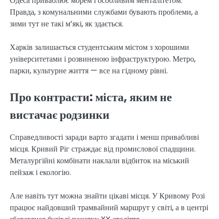
Одеса приваблює морем і особливим менталітетом.
Правда, з комунальними службами бувають проблеми, а
зими тут не такі м’які, як здається.
Харків залишається студентським містом з хорошими
університетами і розвиненою інфраструктурою. Метро,
парки, культурне життя — все на гідному рівні.
Про контрасти: міста, яким не
вистачає родзинки
Справедливості заради варто згадати і менш привабливі
місця. Кривий Ріг страждає від промислової спадщини.
Металургійні комбінати наклали відбиток на міський
пейзаж і екологію.
Але навіть тут можна знайти цікаві місця. У Кривому Розі
працює найдовший трамвайний маршрут у світі, а в центрі