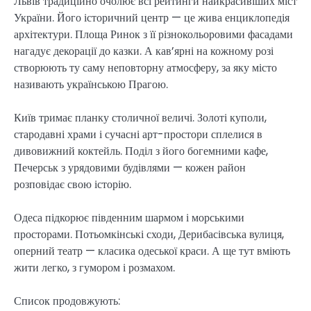
Львів традиційно очолює всі рейтинги найкрасивіших міст
України. Його історичний центр — це жива енциклопедія
архітектури. Площа Ринок з її різнокольоровими фасадами
нагадує декорації до казки. А кав’ярні на кожному розі
створюють ту саму неповторну атмосферу, за яку місто
називають українською Прагою.
Київ тримає планку столичної величі. Золоті куполи,
стародавні храми і сучасні арт-простори сплелися в
дивовижний коктейль. Поділ з його богемними кафе,
Печерськ з урядовими будівлями — кожен район
розповідає свою історію.
Одеса підкорює південним шармом і морськими
просторами. Потьомкінські сходи, Дерибасівська вулиця,
оперний театр — класика одеської краси. А ще тут вміють
жити легко, з гумором і розмахом.
Список продовжують: