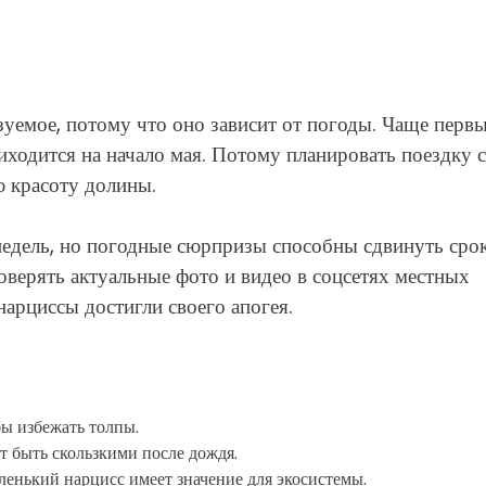
зуемое, потому что оно зависит от погоды. Чаще перв
риходится на начало мая. Потому планировать поездку 
ю красоту долины.
недель, но погодные сюрпризы способны сдвинуть сро
оверять актуальные фото и видео в соцсетях местных
арциссы достигли своего апогея.
бы избежать толпы.
т быть скользкими после дождя.
аленький нарцисс имеет значение для экосистемы.