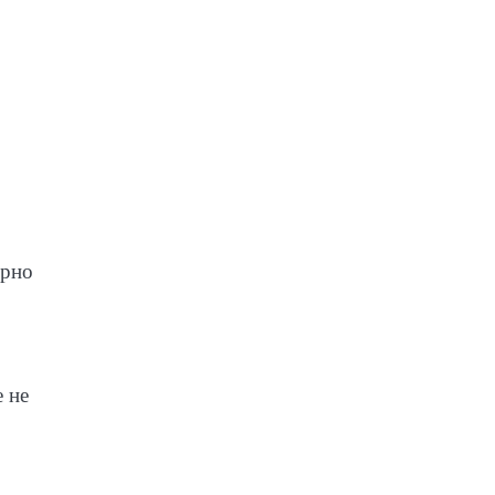
ерно
 не