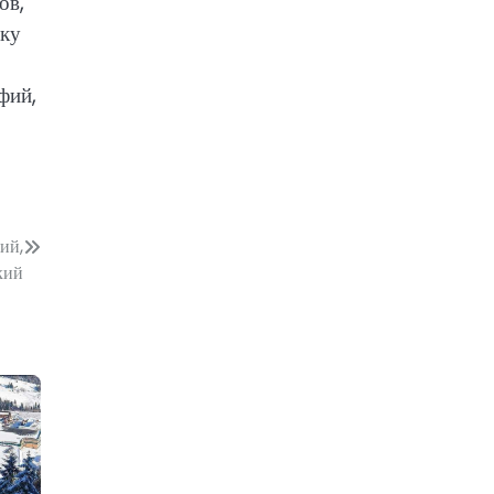
ов,
дку
фий,
ий,
кий