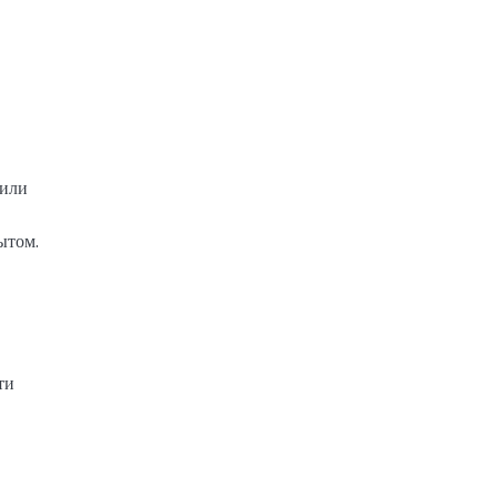
 или
ытом.
ти