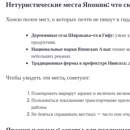
Нетуристические места Японии: что с
Хонсю полон мест, о которых почти не пишут в гид
Деревянные села Ширакава-го и Гифу:
узкие у
продуктами.
Национальные парки Японских Альп:
пешие ма
небольших реканах.
Традиционные фермы в префектуре Ниигата:
д
Чтобы увидеть эти места, советуют:
Планировать маршрут заранее и включать мелки
Пользоваться локальными транспортными прилож
районы.
Не бояться спрашивать местных — часто они о
Япония и храмы: советы для подлинно