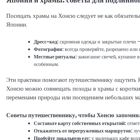
Посещать храмы на Хонсю следует не как обязатель
Японии.
Дресс-код:
скромная одежда и закрытые плечи – 
Фотография:
всегда проверяйте, разрешено или 
Местные ритуалы:
зажигание свечей, купание в
особенным.
Эти практики помогают путешественнику ощутить Я
Хонсю можно совмещать походы в храмы с коротким
переменами природы или посещением небольших ма
Советы путешественнику, чтобы Хонсю запомни
Составьте карту собственных открытий:
отметь
Откажитесь от перегруженных маршрутов:
луч
Пробуйте локальную еду:
у маленьких кафе возл