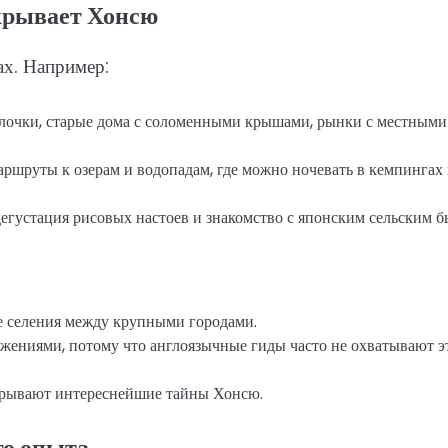
крывает Хонсю
ах. Например:
лочки, старые дома с соломенными крышами, рынки с местными
ршруты к озерам и водопадам, где можно ночевать в кемпингах
егустация рисовых настоев и знакомство с японским сельским б
е селения между крупными городами.
ениями, потому что англоязычные гиды часто не охватывают э
ткрывают интереснейшие тайны Хонсю.
го опыта