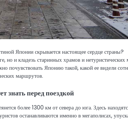
ртиной Японии скрывается настоящее сердце страны?
е, но и кладезь старинных храмов и нетуристических м
жно почувствовать Японию такой, какой ее видели сот
ческих маршрутов.
ет знать перед поездкой
нется более 1300 км от севера до юга. Здесь находят
уристов останавливаются именно в мегаполисах, упуск