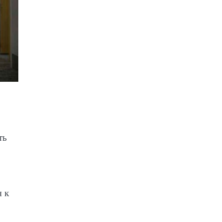
ть
я к