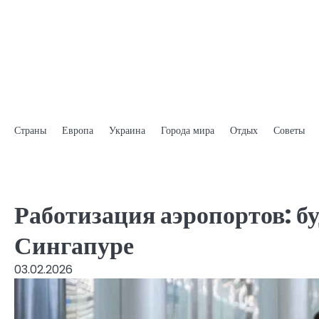
Skip
to
content
Страны
Европа
Украина
Города мира
Отдых
Советы
Работизация аэропортов: б
Сингапуре
03.02.2026