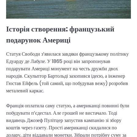
Історія створення: французький
подарунок Америці
Статуя Свободи з’явилася завдяки французькому політику
Едуарду де Лабуле. У 1865 році він запропонував
подарувати Америці монумент на честь дружби двох
народів. Скульптор Бартольді захопився ідеєю, а інженер
Гюстав Ейфель (той самий, що побудував вежу) розробив
металевий каркас.
Франція оплатила саму статую, а американці повинні були
побудувати п’єдестал. Але грошей не вистачало. Тоді
видавець Джозеф Пулітцер запустив кампанію зі збору
коштів через газету. Прості американці скидалися по
долару, діти віддавали монетки. Зібрали потрібну суму за