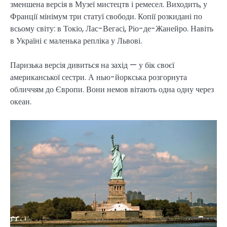
зменшена версія в Музеї мистецтв і ремесел. Виходить, у
Франції мінімум три статуї свободи. Копії розкидані по
всьому світу: в Токіо, Лас-Вегасі, Ріо-де-Жанейро. Навіть
в Україні є маленька репліка у Львові.
Паризька версія дивиться на захід — у бік своєї
американської сестри. А нью-йоркська розгорнута
обличчям до Європи. Вони немов вітають одна одну через
океан.