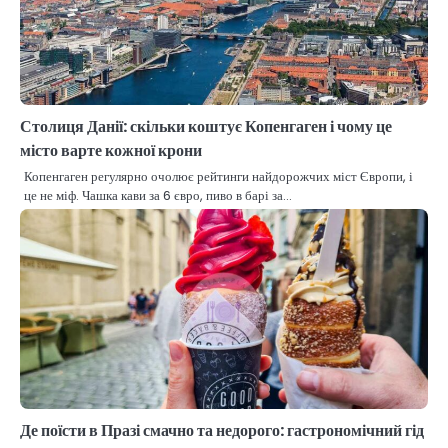
Столиця Данії: скільки коштує Копенгаген і чому це
місто варте кожної крони
Копенгаген регулярно очолює рейтинги найдорожчих міст Європи, і
це не міф. Чашка кави за 6 євро, пиво в барі за…
Де поїсти в Празі смачно та недорого: гастрономічний гід