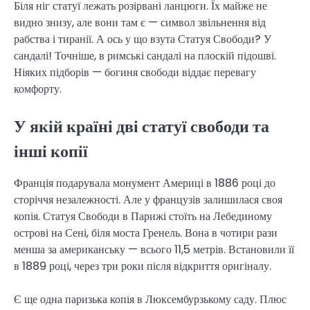
Біля ніг статуї лежать розірвані ланцюги. Їх майже не
видно знизу, але вони там є — символ звільнення від
рабства і тиранії. А ось у що взута Статуя Свободи? У
сандалі! Точніше, в римські сандалі на плоскій підошві.
Ніяких підборів — богиня свободи віддає перевагу
комфорту.
У якій країні дві статуї свободи та
інші копії
Франція подарувала монумент Америці в 1886 році до
сторіччя незалежності. Але у французів залишилася своя
копія. Статуя Свободи в Парижі стоїть на Лебединому
острові на Сені, біля моста Гренель. Вона в чотири рази
менша за американську — всього 11,5 метрів. Встановили її
в 1889 році, через три роки після відкриття оригіналу.
Є ще одна паризька копія в Люксембурзькому саду. Плюс