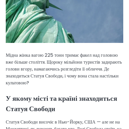
Мідна жінка вагою 225 тонн тримає факел над головою
вже більше століття. Щороку мільйони туристів задирають
голови вгору, намагаючись розгледіти її обличчя. Де
знаходиться Статуя Свободи, і чому вона стала настільки
культовою?
У якому місті та країні знаходиться
Статуя Свободи
Статуя Свободи височіє в Нью-Йорку, США — але не на
Манхеттені, як думають багато хто. Леді Свобода стоїть на