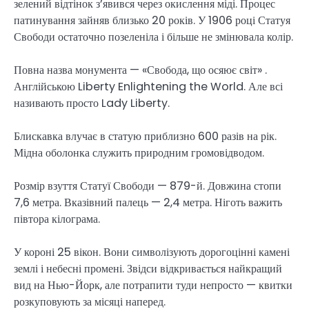
зелений відтінок з’явився через окислення міді. Процес
патинування зайняв близько 20 років. У 1906 році Статуя
Свободи остаточно позеленіла і більше не змінювала колір.
Повна назва монумента — «Свобода, що осяює світ» .
Англійською Liberty Enlightening the World. Але всі
називають просто Lady Liberty.
Блискавка влучає в статую приблизно 600 разів на рік.
Мідна оболонка служить природним громовідводом.
Розмір взуття Статуї Свободи — 879-й. Довжина стопи
7,6 метра. Вказівний палець — 2,4 метра. Ніготь важить
півтора кілограма.
У короні 25 вікон. Вони символізують дорогоцінні камені
землі і небесні промені. Звідси відкривається найкращий
вид на Нью-Йорк, але потрапити туди непросто — квитки
розкуповують за місяці наперед.