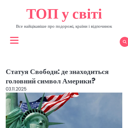
Перейти
ТОП у світі
до
вмісту
Все найцікавіше про подорожі, країни і відпочинок
Статуя Свободи: де знаходиться
головний символ Америки?
03.11.2025