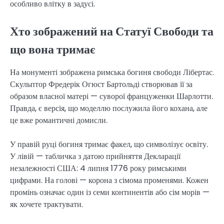
особливо влітку в задусі.
Хто зображений на Статуї Свободи та
що вона тримає
На монументі зображена римська богиня свободи Лібертас.
Скульптор Фредерік Огюст Бартольді створював її за
образом власної матері — суворої француженки Шарлотти.
Правда, є версія, що моделлю послужила його кохана, але
це вже романтичні домисли.
У правій руці богиня тримає факел, що символізує освіту.
У лівій — табличка з датою прийняття Декларації
незалежності США: 4 липня 1776 року римськими
цифрами. На голові — корона з сімома променями. Кожен
промінь означає один із семи континентів або сім морів —
як хочете трактувати.