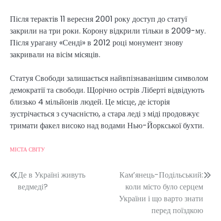
Після терактів 11 вересня 2001 року доступ до статуї
закрили на три роки. Корону відкрили тільки в 2009-му.
Після урагану «Сенді» в 2012 році монумент знову
закривали на вісім місяців.
Статуя Свободи залишається найвпізнаванішим символом
демократії та свободи. Щорічно острів Ліберті відвідують
близько 4 мільйонів людей. Це місце, де історія
зустрічається з сучасністю, а стара леді з міді продовжує
тримати факел високо над водами Нью-Йоркської бухти.
МІСТА СВІТУ
Навігація
Де в Україні живуть
Кам’янець-Подільський:
ведмеді?
коли місто було серцем
записів
України і що варто знати
перед поїздкою