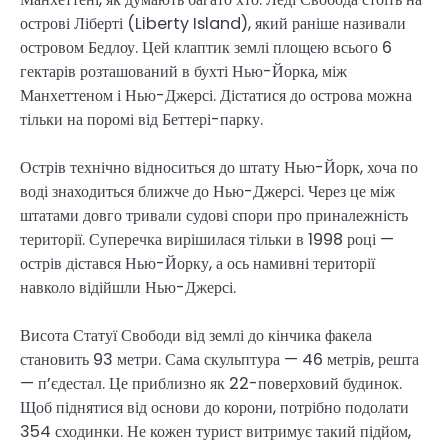
острові Ліберті (Liberty Island), який раніше називали
островом Бедлоу. Цей клаптик землі площею всього 6
гектарів розташований в бухті Нью-Йорка, між
Манхеттеном і Нью-Джерсі. Дістатися до острова можна
тільки на поромі від Беттері-парку.
Острів технічно відноситься до штату Нью-Йорк, хоча по
воді знаходиться ближче до Нью-Джерсі. Через це між
штатами довго тривали судові спори про приналежність
території. Суперечка вирішилася тільки в 1998 році —
острів дістався Нью-Йорку, а ось намивні території
навколо відійшли Нью-Джерсі.
Висота Статуї Свободи від землі до кінчика факела
становить 93 метри. Сама скульптура — 46 метрів, решта
— п’єдестал. Це приблизно як 22-поверховий будинок.
Щоб піднятися від основи до корони, потрібно подолати
354 сходинки. Не кожен турист витримує такий підйом,