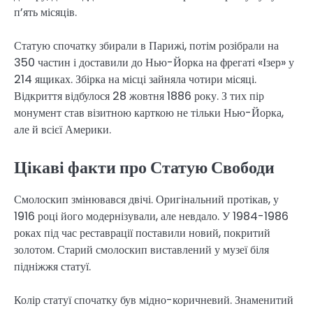
п’ять місяців.
Статую спочатку збирали в Парижі, потім розібрали на
350 частин і доставили до Нью-Йорка на фрегаті «Ізер» у
214 ящиках. Збірка на місці зайняла чотири місяці.
Відкриття відбулося 28 жовтня 1886 року. З тих пір
монумент став візитною карткою не тільки Нью-Йорка,
але й всієї Америки.
Цікаві факти про Статую Свободи
Смолоскип змінювався двічі. Оригінальний протікав, у
1916 році його модернізували, але невдало. У 1984-1986
роках під час реставрації поставили новий, покритий
золотом. Старий смолоскип виставлений у музеї біля
підніжжя статуї.
Колір статуї спочатку був мідно-коричневий. Знаменитий