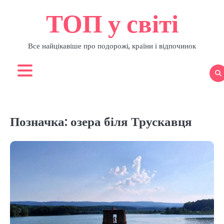
Перейти
ТОП у світі
до
вмісту
Все найцікавіше про подорожі, країни і відпочинок
Позначка:
озера біля Трускавця