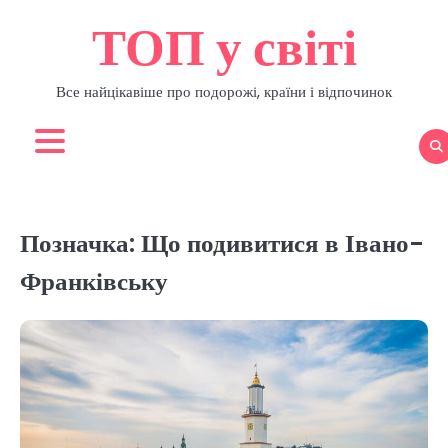
Перейти
ТОП у світі
до
вмісту
Все найцікавіше про подорожі, країни і відпочинок
Позначка:
Що подивитися в Івано-
Франківську