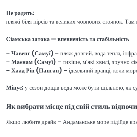
Не радять:
пляжі біля пірсів та великих човнових стоянок. Там 
Сіамська затока — впевненість та стабільність
–
Чавенг (Самуї)
– пляж довгий, вода тепла, інфра
–
Маєнам (Самуї)
– тихіше, м’які хвилі, зручно сі
–
Хаад Рін (Панган)
– ідеальний вранці, коли море
Мінус:
у сезон дощів вода може бути щільною, як суп,
Як вибрати місце під свій стиль відпоч
Якщо любите драйв – Андаманське море підійде краще.