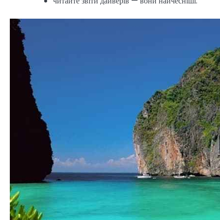
читайте звіти дайверів — вони найчесніші.