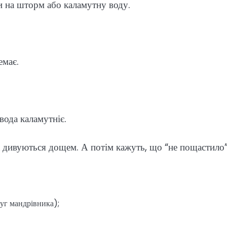
и на шторм або каламутну воду.
емає.
вода каламутніє.
 дивуються дощем. А потім кажуть, що “не пощастило”
руг мандрівника);