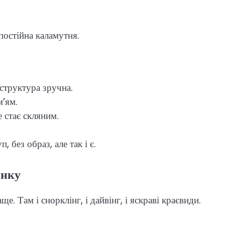
постійна каламутня.
структура зручна.
м’ям.
 стає скляним.
 без образ, але так і є.
инку
 Там і снорклінг, і дайвінг, і яскраві краєвиди.