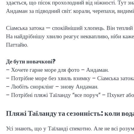
здається, що пісок прохолодний від ніжності. Тут з
Андаман за підводний світ: корали, черепахи, видим
Сіамська затока — спокійніший хлопець. Він теплий 
На найдрібнішу хвилю реагує неквапливо, ніби каже
Паттайю.
Де бути новачкові?
– Хочете гарне море для фото – Андаман.
– Потрібне море без хвиль взимку – Сіамська заток
– Любіть снорклінг – знову Андаман.
– Потрібні пляжі Таїланду “все поруч” – Пхукет або
Пляжі Таїланду та сезонність: коли вод
Усі знають, що у Таїланді спекотно. Але не всі роз