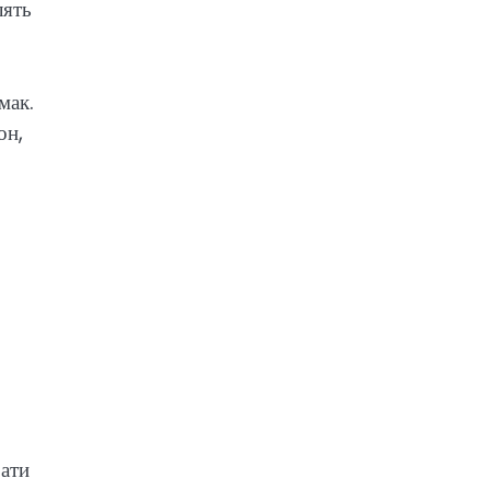
лять
мак.
он,
рати