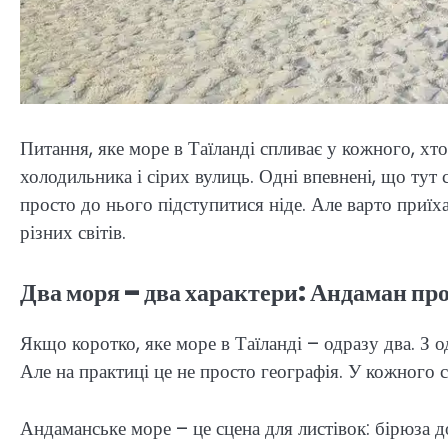
Питання, яке море в Таїланді спливає у кожного, хто
холодильника і сірих вулиць. Одні впевнені, що тут 
просто до нього підступитися ніде. Але варто приїха
різних світів.
Два моря – два характери: Андаман пр
Якщо коротко, яке море в Таїланді – одразу два. З 
Але на практиці це не просто географія. У кожного с
Андаманське море – це сцена для листівок: бірюза до