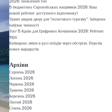
2026: оновлений топ
5 бюджетних Європейських напрямків 2026: Ваш
новий рейтинг доступного відпочинку!
Трамп закрив двері для “пологового туризму”: Заборона
набуває чинності
Топ-5 Країн для Цифрових Кочівників 2026: Рейтинг
Мрії.
Київщина: зміни в русі поїздів через обстріли. Перелік
нових маршрутів.
Архіви
Серпень 2026
Липень 2026
Червень 2026
Травень 2026
Березень 2026
Лютий 2026
Січень 2026