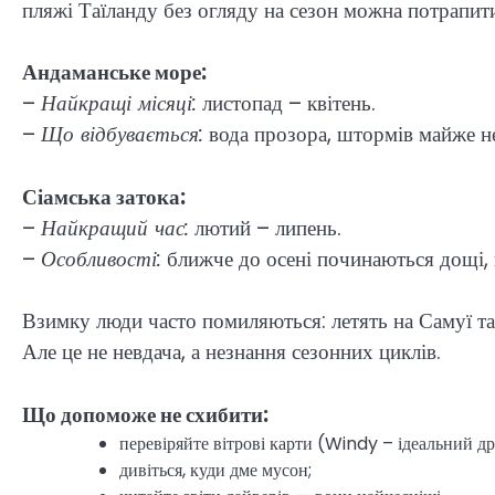
пляжі Таїланду без огляду на сезон можна потрапит
Андаманське море:
–
Найкращі місяці:
листопад – квітень.
–
Що відбувається:
вода прозора, штормів майже н
Сіамська затока:
–
Найкращий час:
лютий – липень.
–
Особливості:
ближче до осені починаються дощі, 
Взимку люди часто помиляються: летять на Самуї та
Але це не невдача, а незнання сезонних циклів.
Що допоможе не схибити:
перевіряйте вітрові карти (Windy – ідеальний д
дивіться, куди дме мусон;