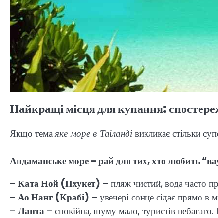
Найкращі місця для купання: спостер
Якщо тема
яке море в Таїланді
викликає стільки суп
Андаманське море – рай для тих, хто любить “в
–
Ката Ной (Пхукет)
– пляж чистий, вода часто пр
–
Ао Нанг (Крабі)
– увечері сонце сідає прямо в м
–
Ланта
– спокійна, шуму мало, туристів небагато.