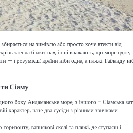
 збирається на зимівлю або просто хоче втекти від
скрізь «тепла блакитна», інші вважають, що море одне,
ти — і розумієш: країни ніби одна, а пляжі Таїланду ні
оти Сіаму
одного боку Андаманське море, з іншого – Сіамська зат
вій характер, наче два сусіди з різними звичками.
 горизонту, вапнякові скелі та пляжі, де ступаєш і