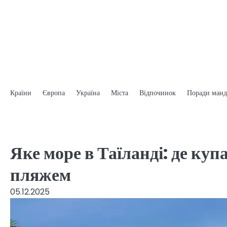
Перейти
до
вмісту
Країни
Європа
Україна
Міста
Відпочинок
Поради манд
Яке море в Таїланді: де куп
пляжем
05.12.2025