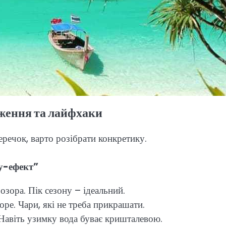
еження та лайфхаки
еречок, варто розібрати конкретику.
ау-ефект”
озора. Пік сезону – ідеальний.
оре. Чари, які не треба прикрашати.
 Навіть узимку вода буває кришталевою.