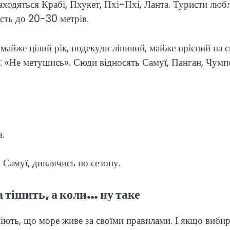
находяться Крабі, Пхукет, Пхі-Пхі, Ланта. Туристи люб
ість до 20-30 метрів.
майже цілий рік, подекуди лінивий, майже прісний на с
: «Не метушись». Сюди відносять Самуї, Панган, Чумп
а.
 Самуї, дивлячись по сезону.
а тішить, а коли… ну таке
уміють, що море живе за своїми правилами. І якщо виби