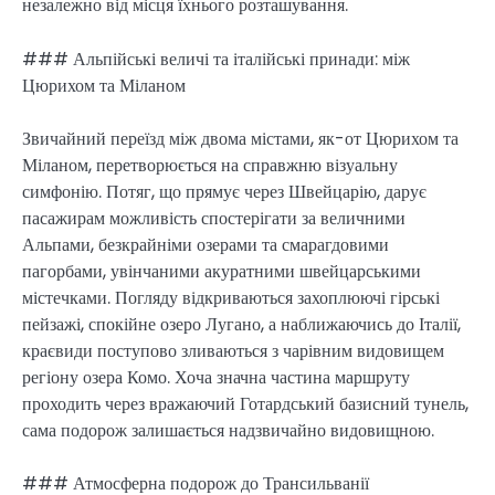
незалежно від місця їхнього розташування.
### Альпійські величі та італійські принади: між
Цюрихом та Міланом
Звичайний переїзд між двома містами, як-от Цюрихом та
Міланом, перетворюється на справжню візуальну
симфонію. Потяг, що прямує через Швейцарію, дарує
пасажирам можливість спостерігати за величними
Альпами, безкрайніми озерами та смарагдовими
пагорбами, увінчаними акуратними швейцарськими
містечками. Погляду відкриваються захоплюючі гірські
пейзажі, спокійне озеро Лугано, а наближаючись до Італії,
краєвиди поступово зливаються з чарівним видовищем
регіону озера Комо. Хоча значна частина маршруту
проходить через вражаючий Готардський базисний тунель,
сама подорож залишається надзвичайно видовищною.
### Атмосферна подорож до Трансильванії