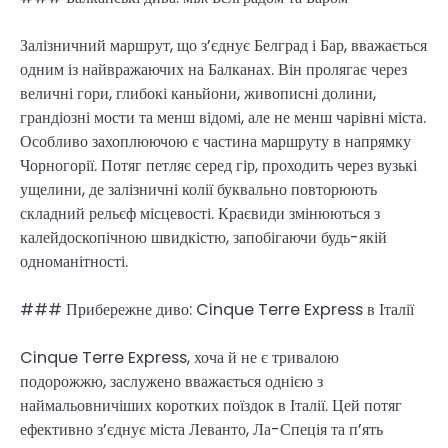
Залізничний маршрут, що з’єднує Белград і Бар, вважається
одним із найвражаючих на Балканах. Він пролягає через
величні гори, глибокі каньйони, живописні долини,
грандіозні мости та менш відомі, але не менш чарівні міста.
Особливо захоплюючою є частина маршруту в напрямку
Чорногорії. Потяг петляє серед гір, проходить через вузькі
ущелини, де залізничні колії буквально повторюють
складний рельєф місцевості. Краєвиди змінюються з
калейдоскопічною швидкістю, запобігаючи будь-якій
одноманітності.
### Прибережне диво: Cinque Terre Express в Італії
Cinque Terre Express, хоча й не є тривалою
подорожжю, заслужено вважається однією з
наймальовничіших коротких поїздок в Італії. Цей потяг
ефективно з’єднує міста Леванто, Ла-Спеція та п’ять