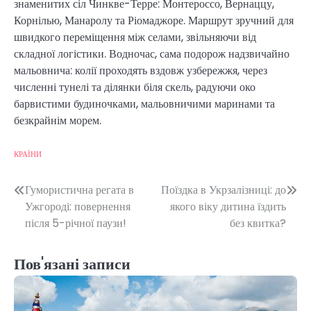
знаменитих сіл Чинкве-Терре: Монтероссо, Вернаццу,
Корнілью, Манаролу та Ріомаджоре. Маршрут зручний для
швидкого переміщення між селами, звільняючи від
складної логістики. Водночас, сама подорож надзвичайно
мальовнича: колії проходять вздовж узбережжя, через
численні тунелі та ділянки біля скель, радуючи око
барвистими будиночками, мальовничими маринами та
безкрайнім морем.
КРАЇНИ
Навігація
Гумористична регата в
Поїздка в Укрзалізниці: до
Ужгороді: повернення
якого віку дитина їздить
записів
після 5-річної паузи!
без квитка?
Пов'язані записи