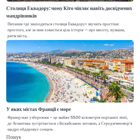
Столиця Еквадору: чому Кіто чіпляє навіть досвідчених
мандрівників
Питання «де знаходиться столиця Еквадору» звучить простіше
простого, але за ним ховається ціла історія — про висоту, вулкани,
ритм міста,…
У яких містах Франції є море
Французьке узбережжя – це майже 5500 кілометрів порізаної лінії,
де Атлантика зустрічається з Біскайською затокою, а Середземномор’я
щедро обдаровує сонцем…
Пошук