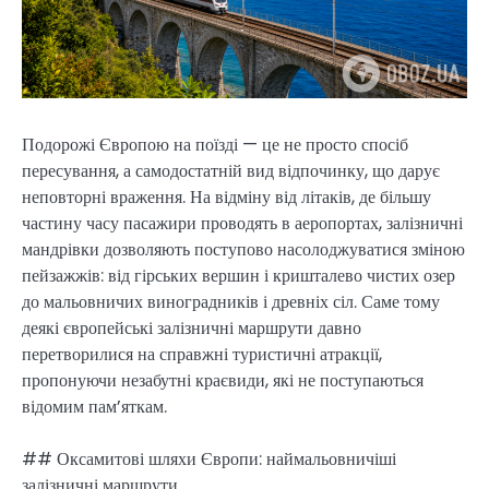
Подорожі Європою на поїзді — це не просто спосіб
пересування, а самодостатній вид відпочинку, що дарує
неповторні враження. На відміну від літаків, де більшу
частину часу пасажири проводять в аеропортах, залізничні
мандрівки дозволяють поступово насолоджуватися зміною
пейзажжів: від гірських вершин і кришталево чистих озер
до мальовничих виноградників і древніх сіл. Саме тому
деякі європейські залізничні маршрути давно
перетворилися на справжні туристичні атракції,
пропонуючи незабутні краєвиди, які не поступаються
відомим пам’яткам.
## Оксамитові шляхи Європи: наймальовничіші
залізничні маршрути