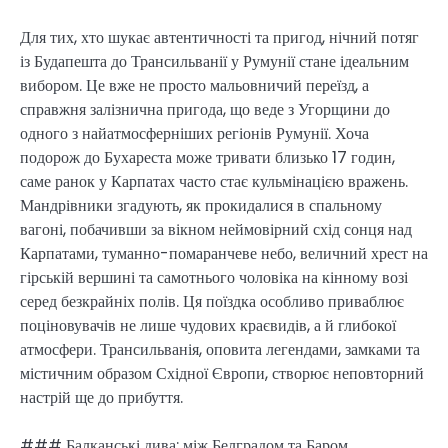
Для тих, хто шукає автентичності та пригод, нічний потяг
із Будапешта до Трансильванії у Румунії стане ідеальним
вибором. Це вже не просто мальовничий переїзд, а
справжня залізнична пригода, що веде з Угорщини до
одного з найатмосферніших регіонів Румунії. Хоча
подорож до Бухареста може тривати близько 17 годин,
саме ранок у Карпатах часто стає кульмінацією вражень.
Мандрівники згадують, як прокидалися в спальному
вагоні, побачивши за вікном неймовірний схід сонця над
Карпатами, туманно-помаранчеве небо, величний хрест на
гірській вершині та самотнього чоловіка на кінному возі
серед безкрайніх полів. Ця поїздка особливо приваблює
поціновувачів не лише чудових краєвидів, а й глибокої
атмосфери. Трансильванія, оповита легендами, замками та
містичним образом Східної Європи, створює неповторний
настрій ще до прибуття.
### Балканські дива: між Белградом та Баром