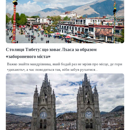
Столиця Тибету: що ховає Лхаса за образом
«забороненого міста»
Важко знайти мандрівника, який бодай раз не мріяв про місце, де гори
«дихають», а час поводиться так, ніби забув рухатися…