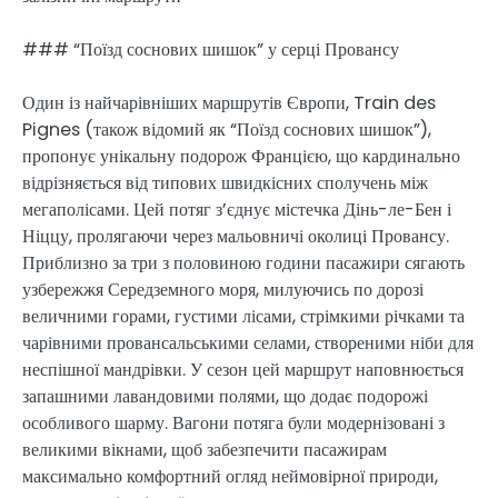
### “Поїзд соснових шишок” у серці Провансу
Один із найчарівніших маршрутів Європи, Train des
Pignes (також відомий як “Поїзд соснових шишок”),
пропонує унікальну подорож Францією, що кардинально
відрізняється від типових швидкісних сполучень між
мегаполісами. Цей потяг з’єднує містечка Дінь-ле-Бен і
Ніццу, пролягаючи через мальовничі околиці Провансу.
Приблизно за три з половиною години пасажири сягають
узбережжя Середземного моря, милуючись по дорозі
величними горами, густими лісами, стрімкими річками та
чарівними провансальськими селами, створеними ніби для
неспішної мандрівки. У сезон цей маршрут наповнюється
запашними лавандовими полями, що додає подорожі
особливого шарму. Вагони потяга були модернізовані з
великими вікнами, щоб забезпечити пасажирам
максимально комфортний огляд неймовірної природи,