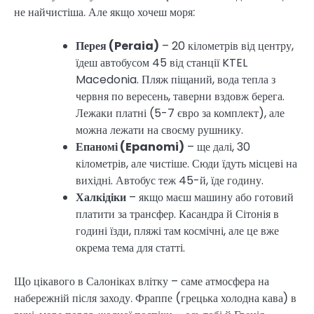
не найчистіша. Але якщо хочеш моря:
Перея (Peraia)
– 20 кілометрів від центру,
їдеш автобусом 45 від станції KTEL
Macedonia. Пляж піщаний, вода тепла з
червня по вересень, таверни вздовж берега.
Лежаки платні (5-7 євро за комплект), але
можна лежати на своєму рушнику.
Епаномі (Epanomi)
– ще далі, 30
кілометрів, але чистіше. Сюди їдуть місцеві на
вихідні. Автобус теж 45-й, їде годину.
Халкідіки
– якщо маєш машину або готовий
платити за трансфер. Касандра й Сітонія в
годині їзди, пляжі там космічні, але це вже
окрема тема для статті.
Що цікавого в Салоніках влітку – саме атмосфера на
набережній після заходу. Фраппе (грецька холодна кава) в