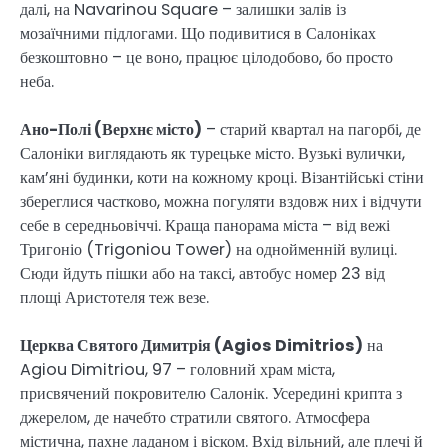
далі, на Navarinou Square – залишки залів із
мозаїчними підлогами. Що подивитися в Салоніках
безкоштовно – це воно, працює цілодобово, бо просто
неба.
Ано-Полі (Верхнє місто)
– старий квартал на пагорбі, де
Салоніки виглядають як турецьке місто. Вузькі вулички,
кам’яні будинки, коти на кожному кроці. Візантійські стіни
збереглися частково, можна погуляти вздовж них і відчути
себе в середньовіччі. Краща панорама міста – від вежі
Тригоніо (Trigoniou Tower) на однойменній вулиці.
Сюди йдуть пішки або на таксі, автобус номер 23 від
площі Аристотеля теж везе.
Церква Святого Димитрія (Agios Dimitrios)
на
Agiou Dimitriou, 97 – головний храм міста,
присвячений покровителю Салонік. Усередині крипта з
джерелом, де начебто стратили святого. Атмосфера
містична, пахне ладаном і віском. Вхід вільний, але плечі й