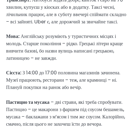
хвилин, купуєш у кіосках або в додатку. Таксі чесні,
лічильник працює, але в суботу ввечері спіймати складно
– всі зайняті. Uber є, але дорожчий за звичайне таксі.
Мова:
Англійську розуміють у туристичних місцях і
молодь. Старше покоління – рідко. Грецькі літери краще
вивчити базові, бо назви вулиць написані грецькою,
латиницею – не завжди.
Сієста:
З 14:00 до 17:00 половина магазинів зачинена.
Музеї працюють, ресторани – теж, але крамниці – ні.
Плануй покупки на ранок або вечір.
Пастицио та мусака
– дві страви, які треба спробувати.
Пастицио – це макарони з фаршем під соусом бешамель,
мусака – баклажани з м’ясом і тим же соусом. Калорійно,
смачно, після цього не захочеш їсти до вечора.