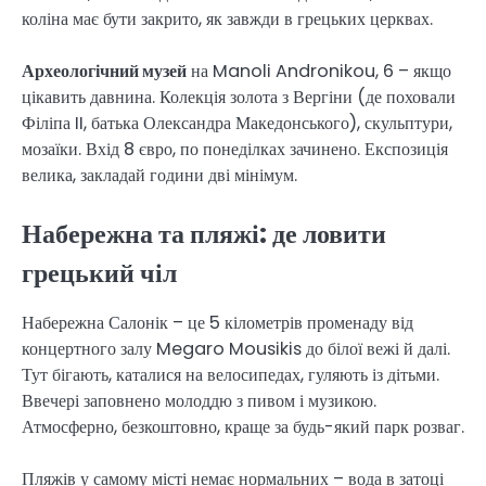
коліна має бути закрито, як завжди в грецьких церквах.
Археологічний музей
на Manoli Andronikou, 6 – якщо
цікавить давнина. Колекція золота з Вергіни (де поховали
Філіпа II, батька Олександра Македонського), скульптури,
мозаїки. Вхід 8 євро, по понеділках зачинено. Експозиція
велика, закладай години дві мінімум.
Набережна та пляжі: де ловити
грецький чіл
Набережна Салонік – це 5 кілометрів променаду від
концертного залу Megaro Mousikis до білої вежі й далі.
Тут бігають, каталися на велосипедах, гуляють із дітьми.
Ввечері заповнено молоддю з пивом і музикою.
Атмосферно, безкоштовно, краще за будь-який парк розваг.
Пляжів у самому місті немає нормальних – вода в затоці