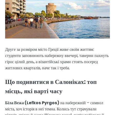
Друге за розміром місто Греції живе своїм життям:
студенти заповнюють набережну ввечері, таверни пахнуть
гірос цілий день, а візантійські храми стоять посеред
житлових кварталів, наче так і треба.
Що подивитися в Салоніках: топ
місць, які варті часу
Біла Вежа (Lefkos Pyrgos)
на набережній – символ
міста, хоч історія в неї темна. Колись тут страчували