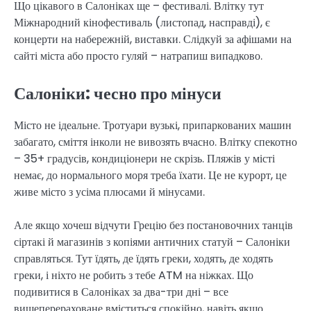
Що цікавого в Салоніках ще – фестивалі. Влітку тут
Міжнародний кінофестиваль (листопад, насправді), є
концерти на набережній, виставки. Слідкуй за афішами на
сайті міста або просто гуляй – натрапиш випадково.
Салоніки: чесно про мінуси
Місто не ідеальне. Тротуари вузькі, припаркованих машин
забагато, сміття інколи не вивозять вчасно. Влітку спекотно
– 35+ градусів, кондиціонери не скрізь. Пляжів у місті
немає, до нормального моря треба їхати. Це не курорт, це
живе місто з усіма плюсами й мінусами.
Але якщо хочеш відчути Грецію без постановочних танців
сіртакі й магазинів з копіями античних статуй – Салоніки
справляться. Тут їдять, де їдять греки, ходять, де ходять
греки, і ніхто не робить з тебе ATM на ніжках. Що
подивитися в Салоніках за два-три дні – все
вищеперераховане вміститься спокійно, навіть якщо