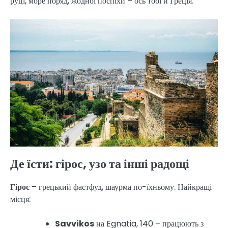
руці, море поряд, жодної поспіхи – ось тобі й Греція.
Де їсти: гірос, узо та інші радощі
Гірос
– грецький фастфуд, шаурма по-їхньому. Найкращі
місця:
Savvikos
на Egnatia, 140 – працюють з