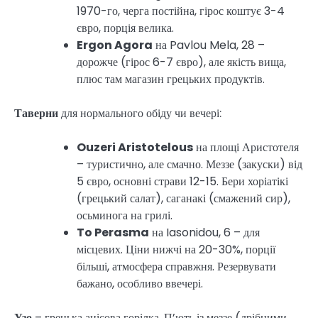
1970-го, черга постійна, гірос коштує 3-4
євро, порція велика.
Ergon Agora
на Pavlou Mela, 28 –
дорожче (гірос 6-7 євро), але якість вища,
плюс там магазин грецьких продуктів.
Таверни
для нормального обіду чи вечері:
Ouzeri Aristotelous
на площі Аристотеля
– туристично, але смачно. Меззе (закуски) від
5 євро, основні страви 12-15. Бери хоріатікі
(грецький салат), саганакі (смажений сир),
осьминога на грилі.
To Perasma
на Iasonidou, 6 – для
місцевих. Ціни нижчі на 20-30%, порції
більші, атмосфера справжня. Резервувати
бажано, особливо ввечері.
Узо
– грецька анісова горілка. П’ють із меззе (дрібними