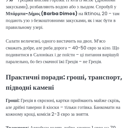
закусками), розбавляють водою або з льодом. Спробуй у
Μπάρμπα-Δήμος (Barba Dimos)
на Iktinou, 20 – там
подають узо з безкоштовними закусками, як і має бути в
правильному узері.
Салати величезні, одного вистачить на двох. М’ясо
смажать добре, але риба дорога – 40-50 євро за кіло. Що
подивитися в Салоніках і де поїсти – ці питання вирішуй
паралельно, бо без смачної їжі Греція – не Греція.
Практичні поради: гроші, транспорт,
підводні камені
Гроші:
Греція в єврозоні, картки приймають майже скрізь,
але дрібні таверни й кіоски – тільки готівка. Банкомати на
кожному кроці, комісія 2-3 євро за зняття.
Транспорт:
Автобуси ходять добре, квиток 1 євро на 70