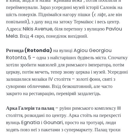
в’язнів, звідси й назва “Кривава вежа”, потім побілили й
перейменували. Зараз усередині музей історії Салонік на
шість поверхів. Піднімайся нагору пішки (є ліфт, але він
повільний), з даху вид на затоку Термаїкос і весь центр.
Адреса: Nikis Avenue, біля перетину з вулицею Pavlou
Mela. Вхід 4 євро, понеділок вихідний.
Ротонда (Rotonda)
на вулиці Agiou Georgiou
Rotonta, 5 – одна з найстаріших будівель міста. Спочатку
хотіли зробити мавзолей для римського імператора, потім
церкву, потім мечеть, тепер знову церква і музей. Усередині
залишилися мозаїки IV століття – золоті фони, святі з
суворими обличчями. Вхід безкоштовний, але часто
закрито на реставрацію, перевіряй заздалегідь.
Арка Галерія та палац
– руїни римського комплексу III
століття, розкидані по центру. Арка стоїть на перехресті
вулиць Egnatia і Gounari, просто на тротуарі, люди
ходять повз неї з пакетами з супермаркету. Палац трохи