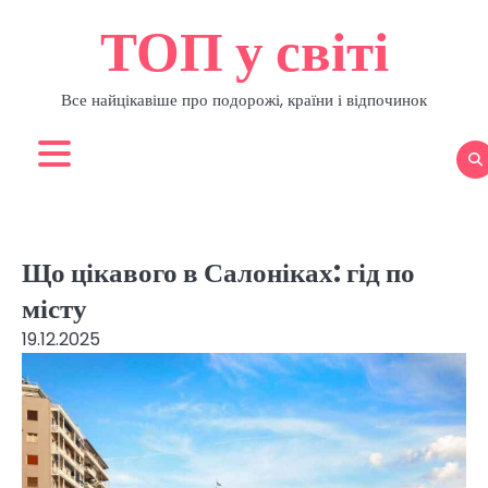
Перейти
ТОП у світі
до
вмісту
Все найцікавіше про подорожі, країни і відпочинок
Що цікавого в Салоніках: гід по
місту
19.12.2025