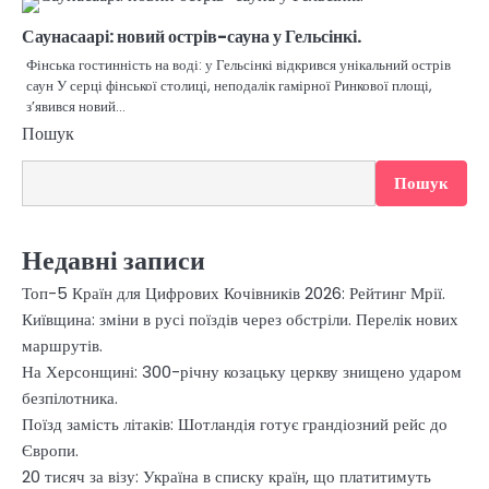
Саунасаарі: новий острів-сауна у Гельсінкі.
Фінська гостинність на воді: у Гельсінкі відкрився унікальний острів
саун У серці фінської столиці, неподалік гамірної Ринкової площі,
з’явився новий…
Пошук
Пошук
Недавні записи
Топ-5 Країн для Цифрових Кочівників 2026: Рейтинг Мрії.
Київщина: зміни в русі поїздів через обстріли. Перелік нових
маршрутів.
На Херсонщині: 300-річну козацьку церкву знищено ударом
безпілотника.
Поїзд замість літаків: Шотландія готує грандіозний рейс до
Європи.
20 тисяч за візу: Україна в списку країн, що платитимуть