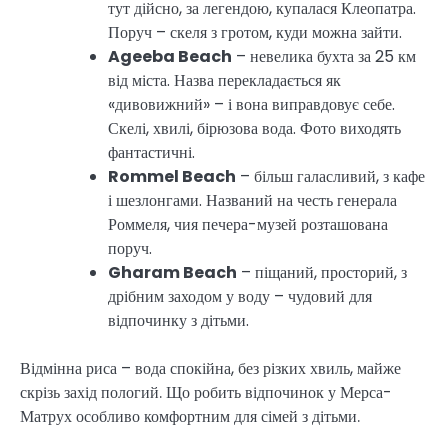
тут дійсно, за легендою, купалася Клеопатра.
Поруч – скеля з гротом, куди можна зайти.
Ageeba Beach
– невелика бухта за 25 км
від міста. Назва перекладається як
«дивовижний» – і вона виправдовує себе.
Скелі, хвилі, бірюзова вода. Фото виходять
фантастичні.
Rommel Beach
– більш галасливий, з кафе
і шезлонгами. Названий на честь генерала
Роммеля, чия печера-музей розташована
поруч.
Gharam Beach
– піщаний, просторий, з
дрібним заходом у воду – чудовий для
відпочинку з дітьми.
Відмінна риса – вода спокійна, без різких хвиль, майже
скрізь захід пологий. Що робить відпочинок у Мерса-
Матрух особливо комфортним для сімей з дітьми.