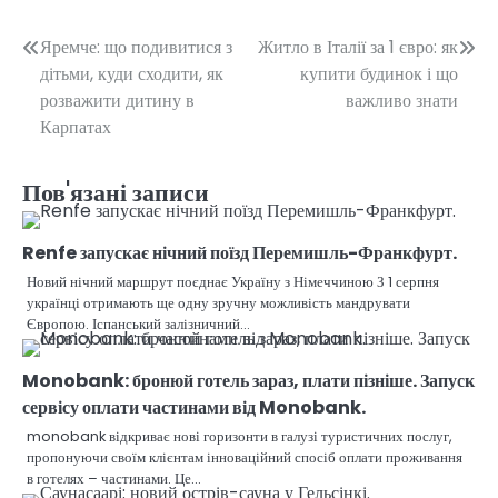
Навігація
Яремче: що подивитися з
Житло в Італії за 1 євро: як
дітьми, куди сходити, як
купити будинок і що
записів
розважити дитину в
важливо знати
Карпатах
Пов'язані записи
Renfe запускає нічний поїзд Перемишль-Франкфурт.
Новий нічний маршрут поєднає Україну з Німеччиною З 1 серпня
українці отримають ще одну зручну можливість мандрувати
Європою. Іспанський залізничний…
Monobank: бронюй готель зараз, плати пізніше. Запуск
сервісу оплати частинами від Monobank.
monobank відкриває нові горизонти в галузі туристичних послуг,
пропонуючи своїм клієнтам інноваційний спосіб оплати проживання
в готелях – частинами. Це…