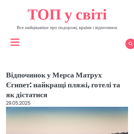
Перейти
ТОП у світі
до
вмісту
Все найцікавіше про подорожі, країни і відпочинок
Відпочинок у Мерса Матрух
Єгипет: найкращі пляжі, готелі та
як дістатися
29.05.2025