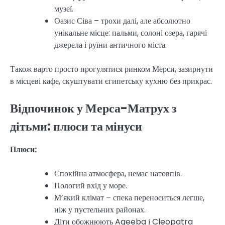
музеї.
Оазис Сіва – трохи далі, але абсолютно
унікальне місце: пальми, солоні озера, гарячі
джерела і руїни античного міста.
Також варто просто прогулятися ринком Мерси, зазирнути
в місцеві кафе, скуштувати єгипетську кухню без прикрас.
Відпочинок у Мерса-Матрух з
дітьми: плюси та мінуси
Плюси:
Спокійна атмосфера, немає натовпів.
Пологий вхід у море.
М’який клімат – спека переноситься легше,
ніж у пустельних районах.
Діти обожнюють Ageeba і Cleopatra