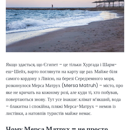
Якщо здається, що Єгипет – це тільки Хургада і Шарм-
еш-Шейх, варто поглянути на карту ще раз. Майже біля
самого кордону з Лівією, на березі Середземного моря,
розкинулося Мерса Матрух (Mersa Matruh) – місто, про
яке не кричать на кожному розі, але куди ті, хто побував,
повертаються знову. Тут усе інакше: клімат м’якший, вода
– блакитна і спокійна, пляжі Мерса-Матрух – немов із
листівки, а натовпів туристів майже немає.
Чому Мерса Матрух – не просто