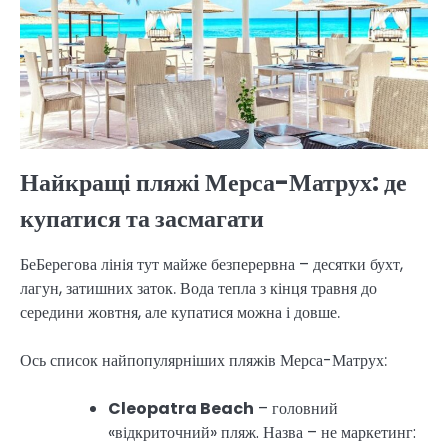
Найкращі пляжі Мерса-Матрух: де
купатися та засмагати
БеБерегова лінія тут майже безперервна – десятки бухт,
лагун, затишних заток. Вода тепла з кінця травня до
середини жовтня, але купатися можна і довше.
Ось список найпопулярніших пляжів Мерса-Матрух:
Cleopatra Beach
– головний
«відкриточний» пляж. Назва – не маркетинг: