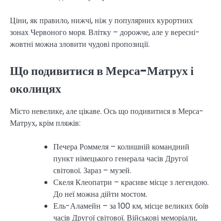
Ціни, як правило, нижчі, ніж у популярних курортних
зонах Червоного моря. Влітку – дорожче, але у вересні-
жовтні можна зловити чудові пропозиції.
Що подивитися в Мерса-Матрух і
околицях
Місто невелике, але цікаве. Ось що подивитися в Мерса-
Матрух, крім пляжів:
Печера Роммеля – колишній командний
пункт німецького генерала часів Другої
світової. Зараз – музей.
Скеля Клеопатри – красиве місце з легендою.
До неї можна дійти мостом.
Ель-Аламейн – за 100 км, місце великих боїв
часів Другої світової. Військові меморіали,