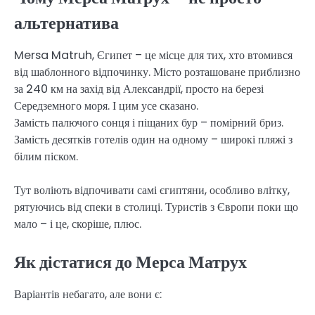
альтернатива
Mersa Matruh, Єгипет – це місце для тих, хто втомився
від шаблонного відпочинку. Місто розташоване приблизно
за 240 км на захід від Александрії, просто на березі
Середземного моря. І цим усе сказано.
Замість палючого сонця і піщаних бур – помірний бриз.
Замість десятків готелів один на одному – широкі пляжі з
білим піском.
Тут воліють відпочивати самі єгиптяни, особливо влітку,
рятуючись від спеки в столиці. Туристів з Європи поки що
мало – і це, скоріше, плюс.
Як дістатися до Мерса Матрух
Варіантів небагато, але вони є: