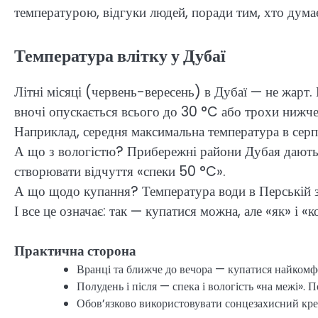
температурою, відгуки людей, поради тим, хто дума
Температура влітку у Дубаї
Літні місяці (червень-вересень) в Дубаї — не жарт.
вночі опускається всього до 30 °C або трохи нижче
Наприклад, середня максимальна температура в серп
А що з вологістю? Прибережні райони Дубая дають 
створювати відчуття «спеки 50 °C».
А що щодо купання? Температура води в Перській з
І все це означає: так — купатися можна, але «як» і «
Практична сторона
Вранці та ближче до вечора — купатися найкомфо
Полудень і після — спека і вологість «на межі». 
Обов’язково використовувати сонцезахисний крем,