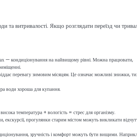
ди та витривалості. Якщо розглядати переїзд чи трива
рах — кондиціонування на найвищому рівні. Можна працювати,
риміщенні.
 віддає перевагу зимовим місяцям. Це означає можливі знижки, т
ра води хороша для купання.
висока температура + вологість = стрес для організму.
ки, екскурсії, прогулянки старим містом можуть викликати відчут
диціонування, зручність і комфорт можуть бути вищими. Наприкл