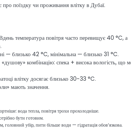
є про поїздку чи проживання влітку в Дубаї.
 Вдень температура повітря часто перевищує 40 °C, а
.
ні — близько 42 °C, мінімальна — близько 31 °C.
«душову» комбінацію: спека + висока вологість, що 
атоці влітку досягає близько 30-33 °C.
коли» мають значення.
ртніше: вода тепла, повітря трохи прохолодніше.
Потрібно бути готовим.
 головний убір, пити більше води — гідратація обов’язкова.