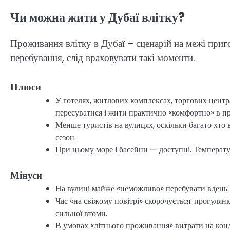
Чи можна жити у Дубаї влітку?
Проживання влітку в Дубаї – сценарій на межі приго
перебування, слід враховувати такі моменти.
Плюси
У готелях, житлових комплексах, торгових цент
пересуватися і жити практично «комфортно» в п
Менше туристів на вулицях, оскільки багато хто
сезон.
При цьому море і басейни — доступні. Температу
Мінуси
На вулиці майже «неможливо» перебувати вдень: 
Час «на свіжому повітрі» скорочується: прогулян
сильної втоми.
В умовах «літнього проживання» витрати на кон