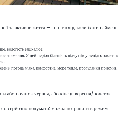
сії та активне життя — то є місяці, коли їхати наймен
ще, вологість зашкалює.
авантаження. У цей період більшість відчуттів у непідготовлени
ою.
зень: погода м’яка, комфортна, море тепле, прогулянки приємні.
ати або початок червня, або кінець вересня/початок
арто серйозно подумати: можна потрапити в режим