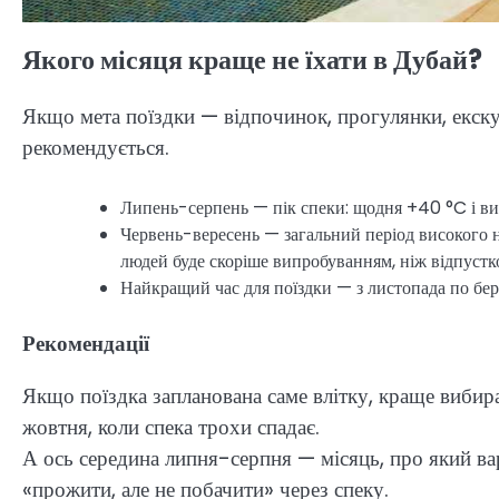
Якого місяця краще не їхати в Дубай?
Якщо мета поїздки — відпочинок, прогулянки, екскур
рекомендується.
Липень-серпень — пік спеки: щодня +40 °C і ви
Червень-вересень — загальний період високого н
людей буде скоріше випробуванням, ніж відпустк
Найкращий час для поїздки — з листопада по бере
Рекомендації
Якщо поїздка запланована саме влітку, краще вибир
жовтня, коли спека трохи спадає.
А ось середина липня-серпня — місяць, про який в
«прожити, але не побачити» через спеку.