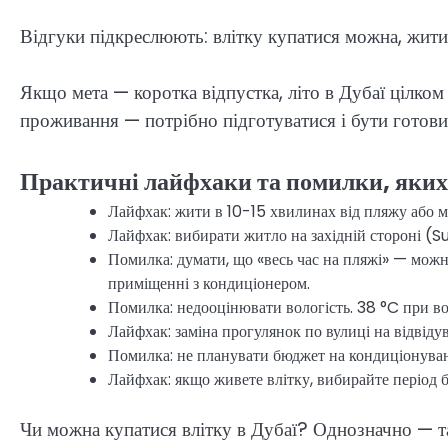
Відгуки підкреслюють: влітку купатися можна, жити
Якщо мета — коротка відпустка, літо в Дубаї цілко
проживання — потрібно підготуватися і бути готовим
Практичні лайфхаки та помилки, яких
Лайфхак: жити в 10-15 хвилинах від пляжу або 
Лайфхак: вибирати житло на західній стороні (S
Помилка: думати, що «весь час на пляжі» — можна
приміщенні з кондиціонером.
Помилка: недооцінювати вологість. 38 °C при во
Лайфхак: заміна прогулянок по вулиці на відвіду
Помилка: не планувати бюджет на кондиціонуван
Лайфхак: якщо живете влітку, вибирайте період б
Чи можна купатися влітку в Дубаї? Однозначно — так