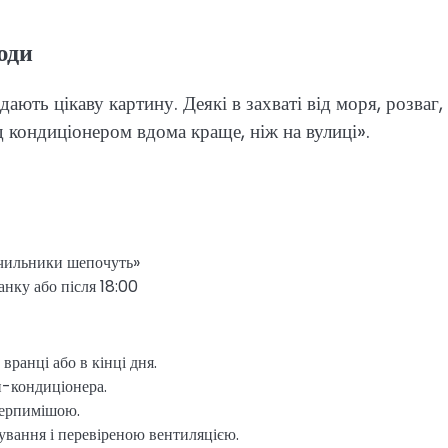
юди
 дають цікаву картину. Деякі в захваті від моря, розваг,
д кондиціонером вдома краще, ніж на вулиці».
ічильники шепочуть»
анку або після 18:00
ранці або в кінці дня.
и-кондиціонера.
терпимішою.
вання і перевіреною вентиляцією.