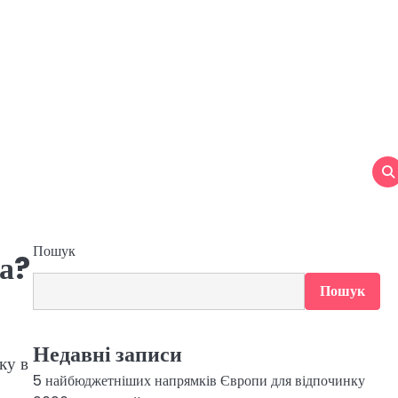
Пошук
ра?
Пошук
Недавні записи
ку в
5 найбюджетніших напрямків Європи для відпочинку