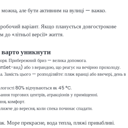
 можна, але бути активним на вулиці — важко.
м робочий варіант. Якщо планується довгострокове
 до «літньої версії» життя.
 варто уникнути
моря. Прибережний бриз — велика допомога.
unSet-вид) або з верандою, що реагує на вечірню прохолоду.
. Замість цього — розподіляйте: пляж вранці або ввечері, день в
логості 80% відчуваються як 45 °C.
вання торгових центрів, атракціонів у приміщенні.
ня, комфорт.
лижче до вересня, коли спека починає спадати.
. Море прекрасне, вода тепла, пляжі привабливі.