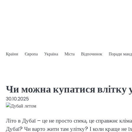
Перейти
до
вмісту
Країни
Європа
Україна
Міста
Відпочинок
Поради манд
Чи можна купатися влітку у
30.10.2025
Літо в Дубаї – це не просто спека, це справжнє клім
Дубаї? Чи варто жити там улітку? І коли краще не ї