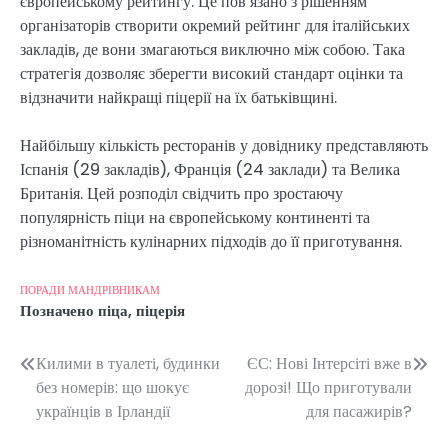
європейському рейтингу. Це пов’язано з рішенням
організаторів створити окремий рейтинг для італійських
закладів, де вони змагаються виключно між собою. Така
стратегія дозволяє зберегти високий стандарт оцінки та
відзначити найкращі піцерії на їх батьківщині.
Найбільшу кількість ресторанів у довіднику представляють
Іспанія (29 закладів), Франція (24 заклади) та Велика
Британія. Цей розподіл свідчить про зростаючу
популярність піци на європейському континенті та
різноманітність кулінарних підходів до її приготування.
ПОРАДИ МАНДРІВНИКАМ
Позначено
піца
,
піцерія
Навігація
Килими в туалеті, будинки
ЄС: Нові Інтерсіті вже в
без номерів: що шокує
дорозі! Що приготували
записів
українців в Ірландії
для пасажирів?