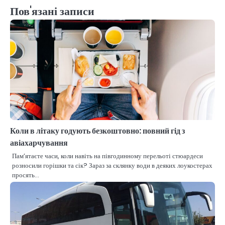
Пов'язані записи
Коли в літаку годують безкоштовно: повний гід з
авіахарчування
Пам’ятаєте часи, коли навіть на півгодинному перельоті стюардеси
розносили горішки та сік? Зараз за склянку води в деяких лоукостерах
просять…