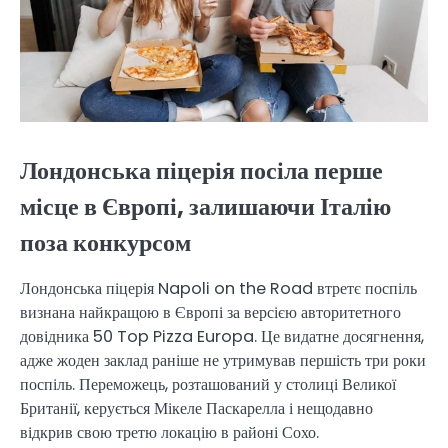
Лондонська піцерія посіла перше
місце в Європі, залишаючи Італію
поза конкурсом
Лондонська піцерія Napoli on the Road втретє поспіль
визнана найкращою в Європі за версією авторитетного
довідника 50 Top Pizza Europa. Це видатне досягнення,
адже жоден заклад раніше не утримував першість три роки
поспіль. Переможець, розташований у столиці Великої
Британії, керується Мікеле Паскарелла і нещодавно
відкрив свою третю локацію в районі Сохо.