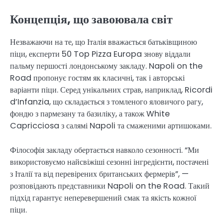
Концепція, що завоювала світ
Незважаючи на те, що Італія вважається батьківщиною
піци, експерти 50 Top Pizza Europa знову віддали
пальму першості лондонському закладу. Napoli on the
Road пропонує гостям як класичні, так і авторські
варіанти піци. Серед унікальних страв, наприклад, Ricordi
d’Infanzia, що складається з томленого яловичого рагу,
фондю з пармезану та базиліку, а також White
Capricciosa з салямі Napoli та смаженими артишоками.
Філософія закладу обертається навколо сезонності. “Ми
використовуємо найсвіжіші сезонні інгредієнти, постачені
з Італії та від перевірених британських фермерів”, —
розповідають представники Napoli on the Road. Такий
підхід гарантує неперевершений смак та якість кожної
піци.