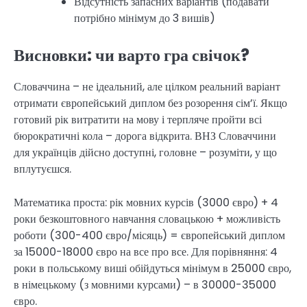
Відсутність запасних варіантів (подавати
потрібно мінімум до 3 вишів)
Висновки: чи варто гра свічок?
Словаччина – не ідеальний, але цілком реальний варіант
отримати європейський диплом без розорення сім’ї. Якщо
готовий рік витратити на мову і терпляче пройти всі
бюрократичні кола – дорога відкрита. ВНЗ Словаччини
для українців дійсно доступні, головне – розуміти, у що
вплутуєшся.
Математика проста: рік мовних курсів (3000 євро) + 4
роки безкоштовного навчання словацькою + можливість
роботи (300-400 євро/місяць) = європейський диплом
за 15000-18000 євро на все про все. Для порівняння: 4
роки в польському виші обійдуться мінімум в 25000 євро,
в німецькому (з мовними курсами) – в 30000-35000
євро.