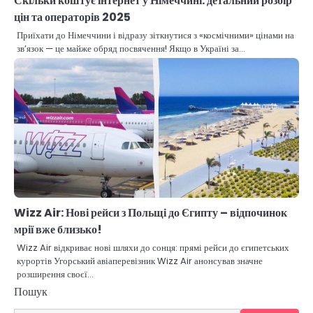
Скільки коштує інтернет у Німеччині: детальний розбір
цін та операторів 2025
Приїхати до Німеччини і відразу зіткнутися з «космічними» цінами на
зв’язок — це майже обряд посвячення! Якщо в Україні за…
Wizz Air: Нові рейси з Польщі до Єгипту – відпочинок
мрії вже близько!
Wizz Air відкриває нові шляхи до сонця: прямі рейси до єгипетських
курортів Угорський авіаперевізник Wizz Air анонсував значне
розширення своєї…
Пошук