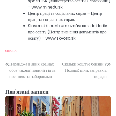
sportu SR (Міністерство освіти Словаччини)
– www.minedu.sk
Центр праці та соціальних справ – Центр
праці та соціальних справ.
Slovenské centrum uznávaння dokladів
про освіту (Центр визнання документів про
освіту) – www.skvoso.sk
ЄВРОПА
Навігація
Паранджа в яких країнах
Скільки коштує бензин у
обов’язкова: повний гід за
Польщі: ціни, заправки,
записів
носінням та заборонами
поради
Пов'язані записи