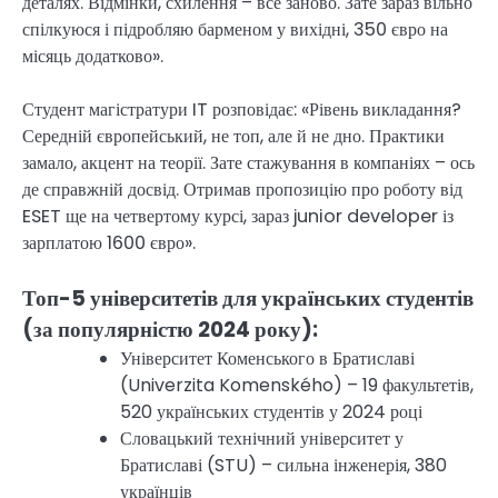
деталях. Відмінки, схилення – все заново. Зате зараз вільно
спілкуюся і підробляю барменом у вихідні, 350 євро на
місяць додатково».
Студент магістратури IT розповідає: «Рівень викладання?
Середній європейський, не топ, але й не дно. Практики
замало, акцент на теорії. Зате стажування в компаніях – ось
де справжній досвід. Отримав пропозицію про роботу від
ESET ще на четвертому курсі, зараз junior developer із
зарплатою 1600 євро».
Топ-5 університетів для українських студентів
(за популярністю 2024 року):
Університет Коменського в Братиславі
(Univerzita Komenského) – 19 факультетів,
520 українських студентів у 2024 році
Словацький технічний університет у
Братиславі (STU) – сильна інженерія, 380
українців