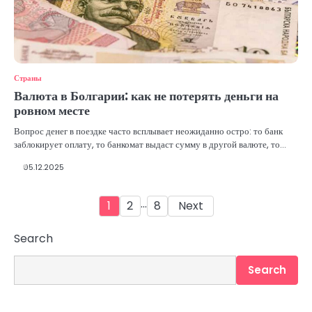
Страны
Валюта в Болгарии: как не потерять деньги на
ровном месте
Вопрос денег в поездке часто всплывает неожиданно остро: то банк
заблокирует оплату, то банкомат выдаст сумму в другой валюте, то…
05.12.2025
Posts
…
1
2
8
Next
pagination
Search
Search