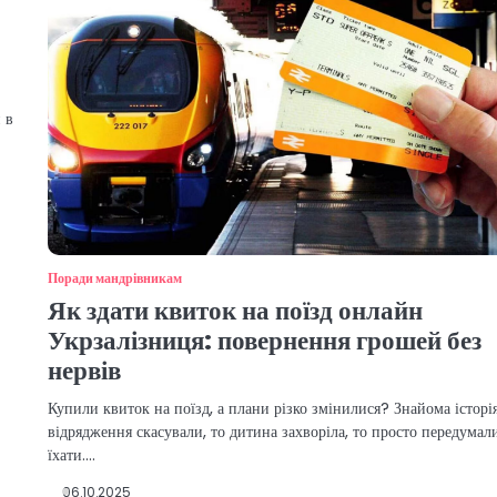
 в
Поради мандрівникам
Як здати квиток на поїзд онлайн
Укрзалізниця: повернення грошей без
нервів
Купили квиток на поїзд, а плани різко змінилися? Знайома історія
відрядження скасували, то дитина захворіла, то просто передумал
їхати.…
06.10.2025