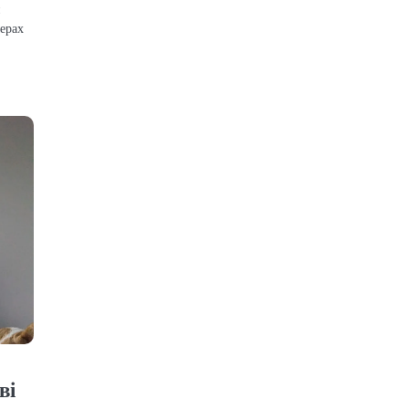
и
терах
ві