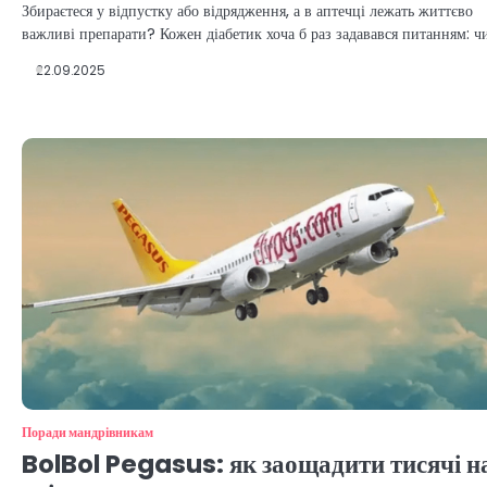
Збираєтеся у відпустку або відрядження, а в аптечці лежать життєво
важливі препарати? Кожен діабетик хоча б раз задавався питанням: ч
22.09.2025
Поради мандрівникам
BolBol Pegasus: як заощадити тисячі н