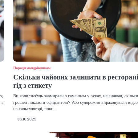
Поради мандрівникам
Скільки чайових залишати в ресторані
гід з етикету
я,
Ви коли-небудь завмирали з гаманцем у руках, не знаючи, скільк
 а
грошей покласти офіціантові? Або судорожно вираховували відс
на калькуляторі, поки…
06.10.2025