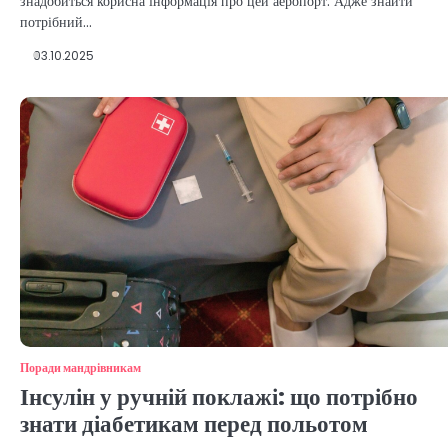
знадобиться корисна інформація про цей аеропорт. Адже знайти
потрібний…
03.10.2025
Поради мандрівникам
Інсулін у ручній поклажі: що потрібно
знати діабетикам перед польотом