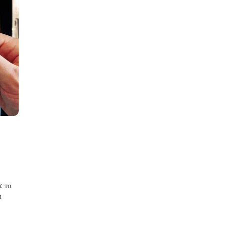
: то
и