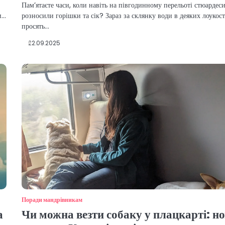
Пам’ятаєте часи, коли навіть на півгодинному перельоті стюардес
и…
розносили горішки та сік? Зараз за склянку води в деяких лоукос
просять…
22.09.2025
Поради мандрівникам
а
Чи можна везти собаку у плацкарті: но