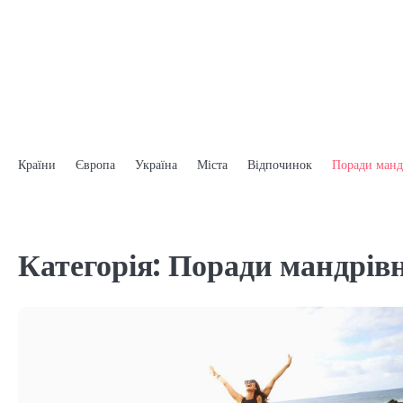
Перейти
до
вмісту
Країни
Європа
Україна
Міста
Відпочинок
Поради манд
Категорія:
Поради мандрів