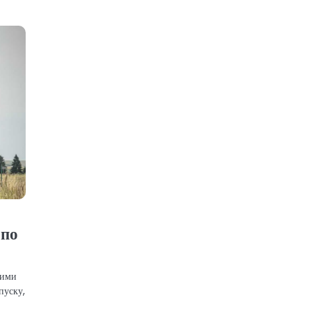
 по
ними
пуску,