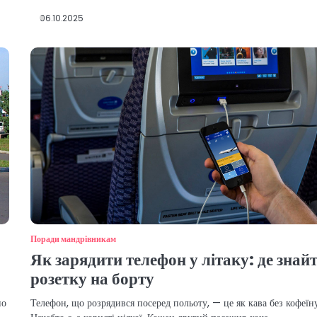
06.10.2025
Поради мандрівникам
Як зарядити телефон у літаку: де знай
розетку на борту
но
Телефон, що розрядився посеред польоту, — це як кава без кофеїн