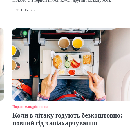
Начебто є, а користі ніякої. Кожен другий пасажир хоча…
29.09.2025
Поради мандрівникам
Коли в літаку годують безкоштовно:
повний гід з авіахарчування