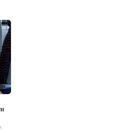
ти
у.